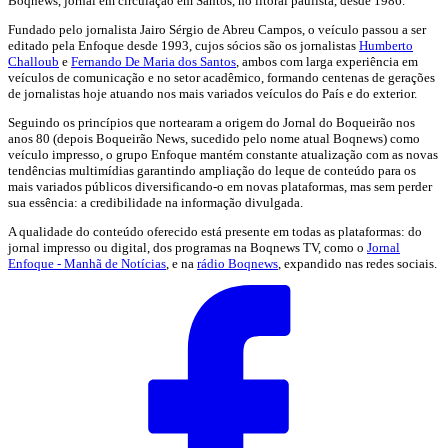
Boqnews, jornal em circulação em Santos, no litoral paulista, desde 1986.
Fundado pelo jornalista Jairo Sérgio de Abreu Campos, o veículo passou a ser
editado pela Enfoque desde 1993, cujos sócios são os jornalistas
Humberto
Challoub
e
Fernando De Maria dos Santos
, ambos com larga experiência em
veículos de comunicação e no setor acadêmico, formando centenas de gerações
de jornalistas hoje atuando nos mais variados veículos do País e do exterior.
Seguindo os princípios que nortearam a origem do Jornal do Boqueirão nos
anos 80 (depois Boqueirão News, sucedido pelo nome atual Boqnews) como
veículo impresso, o grupo Enfoque mantém constante atualização com as novas
tendências multimídias garantindo ampliação do leque de conteúdo para os
mais variados públicos diversificando-o em novas plataformas, mas sem perder
sua essência: a credibilidade na informação divulgada.
A qualidade do conteúdo oferecido está presente em todas as plataformas: do
jornal impresso ou digital, dos programas na Boqnews TV, como o
Jornal
Enfoque - Manhã de Notícias
, e na
rádio Boqnews
, expandido nas redes sociais.