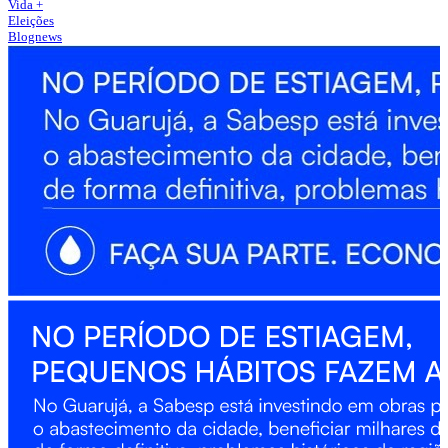
Vida +
Eleições
Blognews