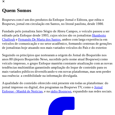
✕
Quem Somos
Boqnews.com é um dos produtos da Enfoque Jornal e Editora, que edita o
Boqnews, jornal em circulação em Santos, no litoral paulista, desde 1986.
Fundado pelo jornalista Jairo Sérgio de Abreu Campos, o veículo passou a ser
editado pela Enfoque desde 1993, cujos sócios são os jornalistas
Humberto
Challoub
e
Fernando De Maria dos Santos
, ambos com larga experiência em
veículos de comunicação e no setor acadêmico, formando centenas de gerações
de jornalistas hoje atuando nos mais variados veículos do País e do exterior.
Seguindo os princípios que nortearam a origem do Jornal do Boqueirão nos
anos 80 (depois Boqueirão News, sucedido pelo nome atual Boqnews) como
veículo impresso, o grupo Enfoque mantém constante atualização com as novas
tendências multimídias garantindo ampliação do leque de conteúdo para os
mais variados públicos diversificando-o em novas plataformas, mas sem perder
sua essência: a credibilidade na informação divulgada.
A qualidade do conteúdo oferecido está presente em todas as plataformas: do
jornal impresso ou digital, dos programas na Boqnews TV, como o
Jornal
Enfoque - Manhã de Notícias
, e na
rádio Boqnews
, expandido nas redes sociais.