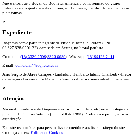
Não é à toa que o slogan do Boqnews sintetiza o compromisso do grupo
Enfoque com a qualidade da informação: Boqnews, credibilidade em todas as
plataformas.
✕
Expediente
Boqnews.com é parte integrante da Enfoque Jornal e Editora (CNPJ
08.627.628/0001-23), com sede em Santos, no litoral paulista.
Contatos -
(13) 3326-0509
/
3326-0639
e Whatsapp
(13) 99123-2141
.
E-mail:
comercial@boqnews.com
Jairo Sérgio de Abreu Campos - fundador / Humberto Iafullo Challoub - diretor
de redação / Fernando De Maria dos Santos - diretor comercial/administrativo.
✕
Atenção
Material jornalístico do Boqnews (textos, fotos, vídeos, etc) estão protegidos
pela Lei de Direitos Autorais (Lei 9.610 de 1988). Proibida a reprodução sem
autorização.
Este site usa cookies para personalizar conteúdo e analisar o tráfego do site.
Conheça a nossa
Política de Cookies.