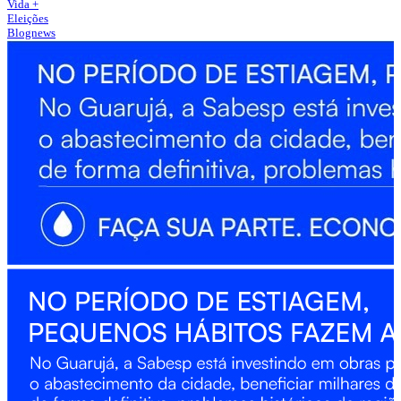
Vida +
Eleições
Blognews