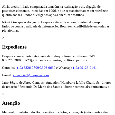
Aliás, credibilidade conquistada também na realização e divulgação de
pesquisas eleitorais, iniciadas em 1996, e que se transformaram em referência
quanto aos resultados divulgados após a abertura das urnas.
Não é à toa que o slogan do Boqnews sintetiza o compromisso do grupo
Enfoque com a qualidade da informação: Boqnews, credibilidade em todas as
plataformas.
✕
Expediente
Boqnews.com é parte integrante da Enfoque Jornal e Editora (CNPJ
08.627.628/0001-23), com sede em Santos, no litoral paulista.
Contatos -
(13) 3326-0509
/
3326-0639
e Whatsapp
(13) 99123-2141
.
E-mail:
comercial@boqnews.com
Jairo Sérgio de Abreu Campos - fundador / Humberto Iafullo Challoub - diretor
de redação / Fernando De Maria dos Santos - diretor comercial/administrativo.
✕
Atenção
Material jornalístico do Boqnews (textos, fotos, vídeos, etc) estão protegidos