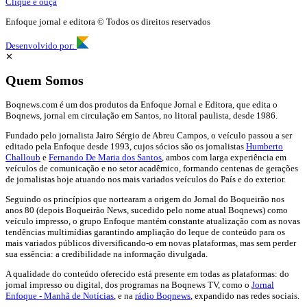
Clique e ouça
Enfoque jornal e editora © Todos os direitos reservados
Desenvolvido por:
✕
Quem Somos
Boqnews.com é um dos produtos da Enfoque Jornal e Editora, que edita o
Boqnews, jornal em circulação em Santos, no litoral paulista, desde 1986.
Fundado pelo jornalista Jairo Sérgio de Abreu Campos, o veículo passou a ser
editado pela Enfoque desde 1993, cujos sócios são os jornalistas
Humberto
Challoub
e
Fernando De Maria dos Santos
, ambos com larga experiência em
veículos de comunicação e no setor acadêmico, formando centenas de gerações
de jornalistas hoje atuando nos mais variados veículos do País e do exterior.
Seguindo os princípios que nortearam a origem do Jornal do Boqueirão nos
anos 80 (depois Boqueirão News, sucedido pelo nome atual Boqnews) como
veículo impresso, o grupo Enfoque mantém constante atualização com as novas
tendências multimídias garantindo ampliação do leque de conteúdo para os
mais variados públicos diversificando-o em novas plataformas, mas sem perder
sua essência: a credibilidade na informação divulgada.
A qualidade do conteúdo oferecido está presente em todas as plataformas: do
jornal impresso ou digital, dos programas na Boqnews TV, como o
Jornal
Enfoque - Manhã de Notícias
, e na
rádio Boqnews
, expandido nas redes sociais.