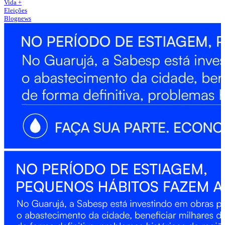
Vida +
Eleições
Blognews