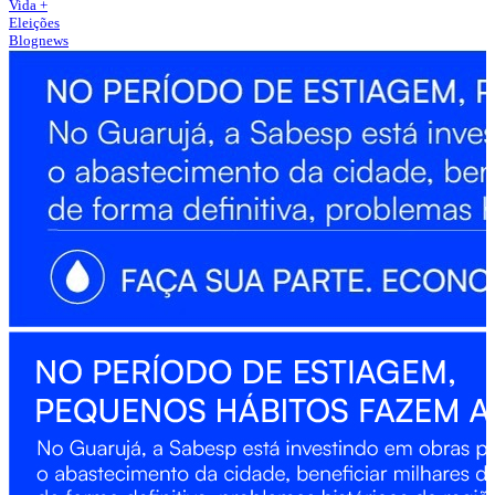
Vida +
Eleições
Blognews