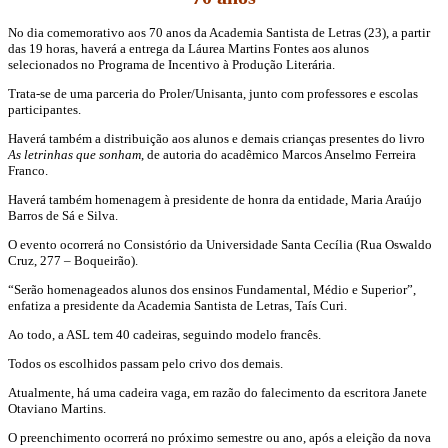
No dia comemorativo aos 70 anos da Academia Santista de Letras (23), a partir
das 19 horas, haverá a entrega da Láurea Martins Fontes aos alunos
selecionados no Programa de Incentivo à Produção Literária.
Trata-se de uma parceria do Proler/Unisanta, junto com professores e escolas
participantes.
Haverá também a distribuição aos alunos e demais crianças presentes do livro
As letrinhas que sonham
, de autoria do acadêmico Marcos Anselmo Ferreira
Franco.
Haverá também homenagem à presidente de honra da entidade, Maria Araújo
Barros de Sá e Silva.
O evento ocorrerá no Consistório da Universidade Santa Cecília (Rua Oswaldo
Cruz, 277 – Boqueirão).
“Serão homenageados alunos dos ensinos Fundamental, Médio e Superior”,
enfatiza a presidente da Academia Santista de Letras, Taís Curi.
Ao todo, a ASL tem 40 cadeiras, seguindo modelo francês.
Todos os escolhidos passam pelo crivo dos demais.
Atualmente, há uma cadeira vaga, em razão do falecimento da escritora Janete
Otaviano Martins.
O preenchimento ocorrerá no próximo semestre ou ano, após a eleição da nova