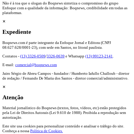
Não é à toa que o slogan do Boqnews sintetiza o compromisso do grupo
Enfoque com a qualidade da informação: Boqnews, credibilidade em todas as
plataformas.
✕
Expediente
Boqnews.com é parte integrante da Enfoque Jornal e Editora (CNPJ
08.627.628/0001-23), com sede em Santos, no litoral paulista.
Contatos -
(13) 3326-0509
/
3326-0639
e Whatsapp
(13) 99123-2141
.
E-mail:
comercial@boqnews.com
Jairo Sérgio de Abreu Campos - fundador / Humberto Iafullo Challoub - diretor
de redação / Fernando De Maria dos Santos - diretor comercial/administrativo.
✕
Atenção
Material jornalístico do Boqnews (textos, fotos, vídeos, etc) estão protegidos
pela Lei de Direitos Autorais (Lei 9.610 de 1988). Proibida a reprodução sem
autorização.
Este site usa cookies para personalizar conteúdo e analisar o tráfego do site.
Conheça a nossa
Política de Cookies.