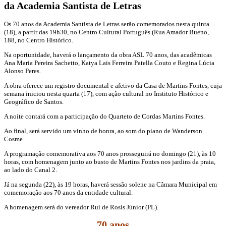
da Academia Santista de Letras
Os 70 anos da Academia Santista de Letras serão comemorados nesta quinta
(18), a partir das 19h30, no Centro Cultural Português (Rua Amador Bueno,
188, no Centro Histórico.
Na oportunidade, haverá o lançamento da obra ASL 70 anos, das acadêmicas
Ana Maria Pereira Sachetto, Katya Lais Ferreira Patella Couto e Regina Lúcia
Alonso Peres.
A obra oferece um registro documental e afetivo da Casa de Martins Fontes, cuja
semana iniciou nesta quarta (17), com ação cultural no Instituto Histórico e
Geográfico de Santos.
A noite contará com a participação do Quarteto de Cordas Martins Fontes.
Ao final, será servido um vinho de honra, ao som do piano de Wanderson
Cosme.
A programação comemorativa aos 70 anos prosseguirá no domingo (21), às 10
horas, com homenagem junto ao busto de Martins Fontes nos jardins da praia,
ao lado do Canal 2.
Já na segunda (22), às 19 horas, haverá sessão solene na Câmara Municipal em
comemoração aos 70 anos da entidade cultural.
A homenagem será do vereador Rui de Rosis Júnior (PL).
70 anos