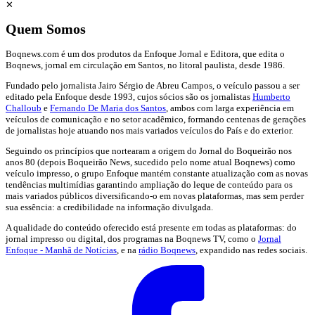
✕
Quem Somos
Boqnews.com é um dos produtos da Enfoque Jornal e Editora, que edita o
Boqnews, jornal em circulação em Santos, no litoral paulista, desde 1986.
Fundado pelo jornalista Jairo Sérgio de Abreu Campos, o veículo passou a ser
editado pela Enfoque desde 1993, cujos sócios são os jornalistas
Humberto
Challoub
e
Fernando De Maria dos Santos
, ambos com larga experiência em
veículos de comunicação e no setor acadêmico, formando centenas de gerações
de jornalistas hoje atuando nos mais variados veículos do País e do exterior.
Seguindo os princípios que nortearam a origem do Jornal do Boqueirão nos
anos 80 (depois Boqueirão News, sucedido pelo nome atual Boqnews) como
veículo impresso, o grupo Enfoque mantém constante atualização com as novas
tendências multimídias garantindo ampliação do leque de conteúdo para os
mais variados públicos diversificando-o em novas plataformas, mas sem perder
sua essência: a credibilidade na informação divulgada.
A qualidade do conteúdo oferecido está presente em todas as plataformas: do
jornal impresso ou digital, dos programas na Boqnews TV, como o
Jornal
Enfoque - Manhã de Notícias
, e na
rádio Boqnews
, expandido nas redes sociais.