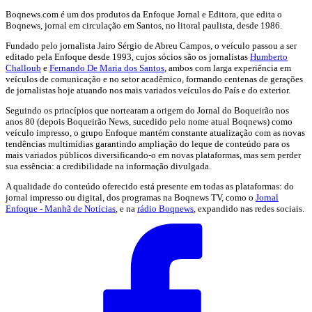
Boqnews.com é um dos produtos da Enfoque Jornal e Editora, que edita o
Boqnews, jornal em circulação em Santos, no litoral paulista, desde 1986.
Fundado pelo jornalista Jairo Sérgio de Abreu Campos, o veículo passou a ser
editado pela Enfoque desde 1993, cujos sócios são os jornalistas
Humberto
Challoub
e
Fernando De Maria dos Santos
, ambos com larga experiência em
veículos de comunicação e no setor acadêmico, formando centenas de gerações
de jornalistas hoje atuando nos mais variados veículos do País e do exterior.
Seguindo os princípios que nortearam a origem do Jornal do Boqueirão nos
anos 80 (depois Boqueirão News, sucedido pelo nome atual Boqnews) como
veículo impresso, o grupo Enfoque mantém constante atualização com as novas
tendências multimídias garantindo ampliação do leque de conteúdo para os
mais variados públicos diversificando-o em novas plataformas, mas sem perder
sua essência: a credibilidade na informação divulgada.
A qualidade do conteúdo oferecido está presente em todas as plataformas: do
jornal impresso ou digital, dos programas na Boqnews TV, como o
Jornal
Enfoque - Manhã de Notícias
, e na
rádio Boqnews
, expandido nas redes sociais.