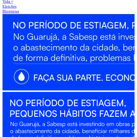
Vida +
Eleições
Blognews