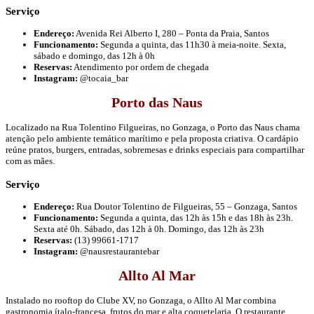
Serviço
Endereço:
Avenida Rei Alberto I, 280 – Ponta da Praia, Santos
Funcionamento:
Segunda a quinta, das 11h30 à meia-noite. Sexta,
sábado e domingo, das 12h à 0h
Reservas:
Atendimento por ordem de chegada
Instagram:
@tocaia_bar
Porto das Naus
Localizado na Rua Tolentino Filgueiras, no Gonzaga, o Porto das Naus chama
atenção pelo ambiente temático marítimo e pela proposta criativa. O cardápio
reúne pratos, burgers, entradas, sobremesas e drinks especiais para compartilhar
com as mães.
Serviço
Endereço:
Rua Doutor Tolentino de Filgueiras, 55 – Gonzaga, Santos
Funcionamento:
Segunda a quinta, das 12h às 15h e das 18h às 23h.
Sexta até 0h. Sábado, das 12h à 0h. Domingo, das 12h às 23h
Reservas:
(13) 99661-1717
Instagram:
@nausrestaurantebar
Allto Al Mar
Instalado no rooftop do Clube XV, no Gonzaga, o Allto Al Mar combina
gastronomia ítalo-francesa, frutos do mar e alta coquetelaria. O restaurante