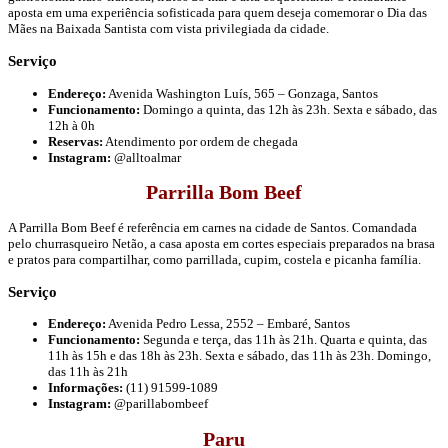
aposta em uma experiência sofisticada para quem deseja comemorar o Dia das
Mães na Baixada Santista com vista privilegiada da cidade.
Serviço
Endereço:
Avenida Washington Luís, 565 – Gonzaga, Santos
Funcionamento:
Domingo a quinta, das 12h às 23h. Sexta e sábado, das
12h à 0h
Reservas:
Atendimento por ordem de chegada
Instagram:
@alltoalmar
Parrilla Bom Beef
A Parrilla Bom Beef é referência em carnes na cidade de Santos. Comandada
pelo churrasqueiro Netão, a casa aposta em cortes especiais preparados na brasa
e pratos para compartilhar, como parrillada, cupim, costela e picanha família.
Serviço
Endereço:
Avenida Pedro Lessa, 2552 – Embaré, Santos
Funcionamento:
Segunda e terça, das 11h às 21h. Quarta e quinta, das
11h às 15h e das 18h às 23h. Sexta e sábado, das 11h às 23h. Domingo,
das 11h às 21h
Informações:
(11) 91599-1089
Instagram:
@parillabombeef
Paru