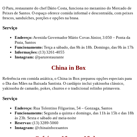
O Paru, restaurante do chef Dário Costa, funciona no mezanino do Mercado de
Peixes de Santos. O espaço oferece comida informal e descontraída, com peixes
frescos, sanduíches, porções e opções na brasa.
Serviço
Endereço:
Avenida Governador Mário Covas Júnior, 3.050 – Ponta da
Praia, Santos
Funcionamento:
Terça a sábado, das 9h às 18h. Domingo, das 9h às 17h
Informações:
(13) 3261-4055
Instagram:
@parurestaurante
China in Box
Referência em comida asiática, o China in Box preparou opções especiais para
o Dia das Mães na Baixada Santista. O cardápio inclui yakissoba clássico,
yakissoba de camarão, pokes, churros e o tradicional rolinho primavera.
Serviço
Endereço:
Rua Tolentino Filgueiras, 54 – Gonzaga, Santos
Funcionamento:
Segunda a quinta e domingo, das 11h às 15h e das 18h
às 23h. Sexta e sábado até meia-noite
Reservas:
(13) 3289-5060
Instagram:
@chinainboxsantos