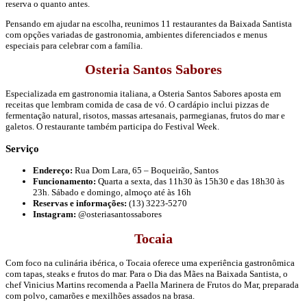
reserva o quanto antes.
Pensando em ajudar na escolha, reunimos 11 restaurantes da Baixada Santista
com opções variadas de gastronomia, ambientes diferenciados e menus
especiais para celebrar com a família.
Osteria Santos Sabores
Especializada em gastronomia italiana, a Osteria Santos Sabores aposta em
receitas que lembram comida de casa de vó. O cardápio inclui pizzas de
fermentação natural, risotos, massas artesanais, parmegianas, frutos do mar e
galetos. O restaurante também participa do Festival Week.
Serviço
Endereço:
Rua Dom Lara, 65 – Boqueirão, Santos
Funcionamento:
Quarta a sexta, das 11h30 às 15h30 e das 18h30 às
23h. Sábado e domingo, almoço até às 16h
Reservas e informações:
(13) 3223-5270
Instagram:
@osteriasantossabores
Tocaia
Com foco na culinária ibérica, o Tocaia oferece uma experiência gastronômica
com tapas, steaks e frutos do mar. Para o Dia das Mães na Baixada Santista, o
chef Vinicius Martins recomenda a Paella Marinera de Frutos do Mar, preparada
com polvo, camarões e mexilhões assados na brasa.