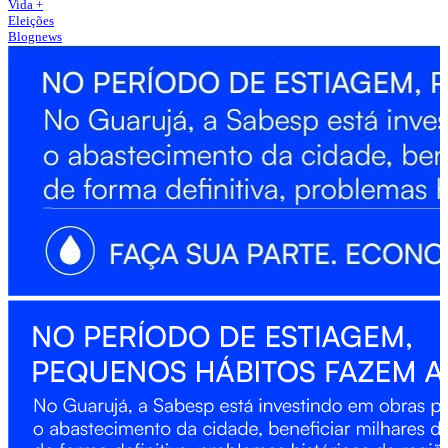
Vida +
Eleições
Blognews