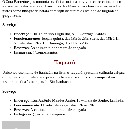
O Zora Bar reúne gastronomia brasileira, música ao vivo e entretenimento em
um ambiente descontraído. Para o Dia das Mães, a casa terá menu especial com
pratos como nhoque de batata com ragu de cupim e escalope de mignon ao
gorgonzola.
Serviço
Endereço:
Rua Tolentino Filgueiras, 51 – Gonzaga, Santos
Funcionamento:
Terça a quinta, das 18h às 23h. Sexta, das 18h à 1h.
Sábado, das 12h à 1h. Domingo, das 11h às 23h
Reservas:
Atendimento por ordem de chegada
Instagram:
@zorabarsantos
Taquarú
Único representante de Itanhaém na lista, o Taquarú aposta na culinária caiçara
e em pratos preparados com pescados frescos e receitas para compartilhar. O
restaurante fica às margens do Rio Itanhaém.
Serviço
Endereço:
Rua Antônio Mendes Junior, 10 – Praia do Sonho, Itanhaém
Funcionamento:
Quinta a domingo, das 12h às 19h
Reservas:
Atendimento por ordem de chegada
Instagram:
@restaurantetaquaru