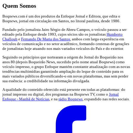
Quem Somos
Boqnews.com é um dos produtos da Enfoque Jornal e Editora, que edita o
Boqnews, jornal em circulação em Santos, no litoral paulista, desde 1986.
Fundado pelo jornalista Jairo Sérgio de Abreu Campos, o veículo passou a ser
editado pela Enfoque desde 1993, cujos sócios são os jornalistas
Humberto
Challoub
e
Fernando De Maria dos Santos
, ambos com larga experiência em
veículos de comunicação e no setor acadêmico, formando centenas de gerações
de jornalistas hoje atuando nos mais variados veículos do País e do exterior.
Seguindo os princípios que nortearam a origem do Jornal do Boqueirão nos
anos 80 (depois Boqueirão News, sucedido pelo nome atual Boqnews) como
veículo impresso, o grupo Enfoque mantém constante atualização com as novas
tendências multimídias garantindo ampliação do leque de conteúdo para os
mais variados públicos diversificando-o em novas plataformas, mas sem perder
sua essência: a credibilidade na informação divulgada.
A qualidade do conteúdo oferecido está presente em todas as plataformas: do
jornal impresso ou digital, dos programas na Boqnews TV, como o
Jornal
Enfoque - Manhã de Notícias
, e na
rádio Boqnews
, expandido nas redes sociais.