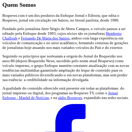
Quem Somos
Boqnews.com é um dos produtos da Enfoque Jornal e Editora, que edita o
Boqnews, jornal em circulação em Santos, no litoral paulista, desde 1986.
Fundado pelo jornalista Jairo Sérgio de Abreu Campos, o veículo passou a ser
editado pela Enfoque desde 1993, cujos sócios são os jornalistas
Humberto
Challoub
e
Fernando De Maria dos Santos
, ambos com larga experiência em
veículos de comunicação e no setor acadêmico, formando centenas de gerações
de jornalistas hoje atuando nos mais variados veículos do País e do exterior.
Seguindo os princípios que nortearam a origem do Jornal do Boqueirão nos
anos 80 (depois Boqueirão News, sucedido pelo nome atual Boqnews) como
veículo impresso, o grupo Enfoque mantém constante atualização com as novas
tendências multimídias garantindo ampliação do leque de conteúdo para os
mais variados públicos diversificando-o em novas plataformas, mas sem perder
sua essência: a credibilidade na informação divulgada.
A qualidade do conteúdo oferecido está presente em todas as plataformas: do
jornal impresso ou digital, dos programas na Boqnews TV, como o
Jornal
Enfoque - Manhã de Notícias
, e na
rádio Boqnews
, expandido nas redes sociais.