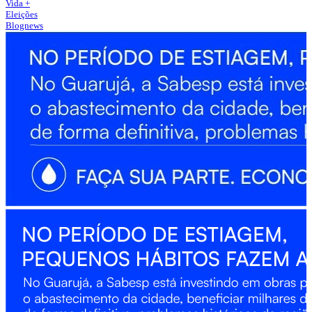
Vida +
Eleições
Blognews