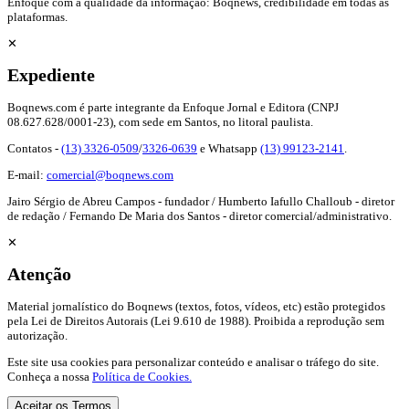
Enfoque com a qualidade da informação: Boqnews, credibilidade em todas as
plataformas.
✕
Expediente
Boqnews.com é parte integrante da Enfoque Jornal e Editora (CNPJ
08.627.628/0001-23), com sede em Santos, no litoral paulista.
Contatos -
(13) 3326-0509
/
3326-0639
e Whatsapp
(13) 99123-2141
.
E-mail:
comercial@boqnews.com
Jairo Sérgio de Abreu Campos - fundador / Humberto Iafullo Challoub - diretor
de redação / Fernando De Maria dos Santos - diretor comercial/administrativo.
✕
Atenção
Material jornalístico do Boqnews (textos, fotos, vídeos, etc) estão protegidos
pela Lei de Direitos Autorais (Lei 9.610 de 1988). Proibida a reprodução sem
autorização.
Este site usa cookies para personalizar conteúdo e analisar o tráfego do site.
Conheça a nossa
Política de Cookies.
Aceitar os Termos