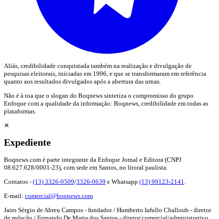
Aliás, credibilidade conquistada também na realização e divulgação de
pesquisas eleitorais, iniciadas em 1996, e que se transformaram em referência
quanto aos resultados divulgados após a abertura das urnas.
Não é à toa que o slogan do Boqnews sintetiza o compromisso do grupo
Enfoque com a qualidade da informação: Boqnews, credibilidade em todas as
plataformas.
✕
Expediente
Boqnews.com é parte integrante da Enfoque Jornal e Editora (CNPJ
08.627.628/0001-23), com sede em Santos, no litoral paulista.
Contatos -
(13) 3326-0509
/
3326-0639
e Whatsapp
(13) 99123-2141
.
E-mail:
comercial@boqnews.com
Jairo Sérgio de Abreu Campos - fundador / Humberto Iafullo Challoub - diretor
de redação / Fernando De Maria dos Santos - diretor comercial/administrativo.