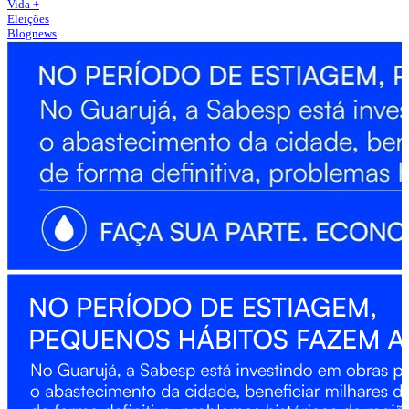
Vida +
Eleições
Blognews