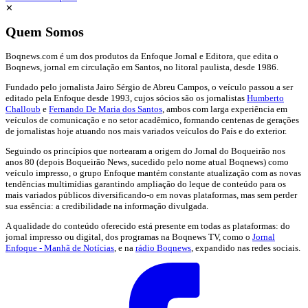
✕
Quem Somos
Boqnews.com é um dos produtos da Enfoque Jornal e Editora, que edita o
Boqnews, jornal em circulação em Santos, no litoral paulista, desde 1986.
Fundado pelo jornalista Jairo Sérgio de Abreu Campos, o veículo passou a ser
editado pela Enfoque desde 1993, cujos sócios são os jornalistas
Humberto
Challoub
e
Fernando De Maria dos Santos
, ambos com larga experiência em
veículos de comunicação e no setor acadêmico, formando centenas de gerações
de jornalistas hoje atuando nos mais variados veículos do País e do exterior.
Seguindo os princípios que nortearam a origem do Jornal do Boqueirão nos
anos 80 (depois Boqueirão News, sucedido pelo nome atual Boqnews) como
veículo impresso, o grupo Enfoque mantém constante atualização com as novas
tendências multimídias garantindo ampliação do leque de conteúdo para os
mais variados públicos diversificando-o em novas plataformas, mas sem perder
sua essência: a credibilidade na informação divulgada.
A qualidade do conteúdo oferecido está presente em todas as plataformas: do
jornal impresso ou digital, dos programas na Boqnews TV, como o
Jornal
Enfoque - Manhã de Notícias
, e na
rádio Boqnews
, expandido nas redes sociais.