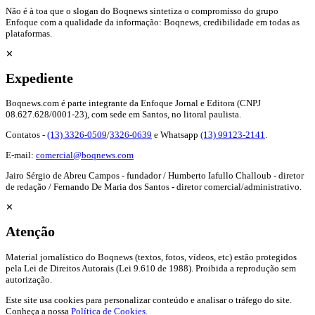
Não é à toa que o slogan do Boqnews sintetiza o compromisso do grupo
Enfoque com a qualidade da informação: Boqnews, credibilidade em todas as
plataformas.
✕
Expediente
Boqnews.com é parte integrante da Enfoque Jornal e Editora (CNPJ
08.627.628/0001-23), com sede em Santos, no litoral paulista.
Contatos -
(13) 3326-0509
/
3326-0639
e Whatsapp
(13) 99123-2141
.
E-mail:
comercial@boqnews.com
Jairo Sérgio de Abreu Campos - fundador / Humberto Iafullo Challoub - diretor
de redação / Fernando De Maria dos Santos - diretor comercial/administrativo.
✕
Atenção
Material jornalístico do Boqnews (textos, fotos, vídeos, etc) estão protegidos
pela Lei de Direitos Autorais (Lei 9.610 de 1988). Proibida a reprodução sem
autorização.
Este site usa cookies para personalizar conteúdo e analisar o tráfego do site.
Conheça a nossa
Política de Cookies.