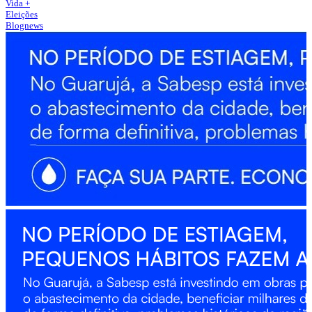
Vida +
Eleições
Blognews