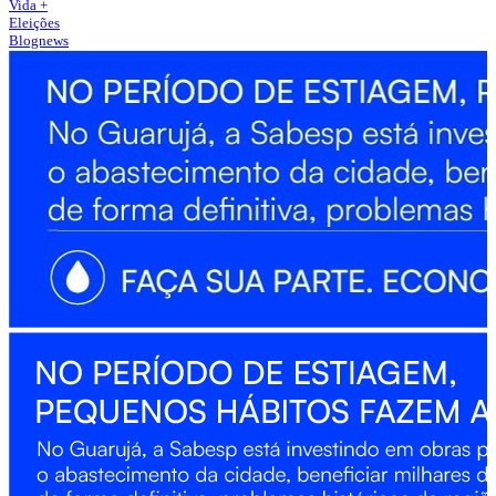
Vida +
Eleições
Blognews