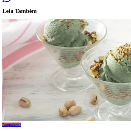
Leia
Também
Boqpaladar