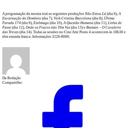
A programação da mostra terá as seguintes produções
Não Estou Lá
(dia 6),
A
Encarnação do Demônio
(dia 7),
Vick-Cristina Barcelona
(dia 8),
Última
Parada 174
(dia 9),
Estômago
(dia 10),
A Questão Humana
(dia 11),
Linha de
Passe
(dia 12),
Onde os Fracos não Têm Vez
(dia 13) e
Batman – O Cavaleiro
das Trevas
(dia 14). Todas as sessões no Cine Arte Posto 4 acontecem às 18h30 e
têm entrada franca. Informações 3226-8000.
Da Redação
Compartilhe: