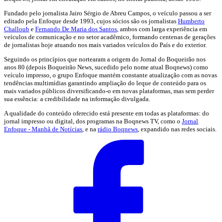
Fundado pelo jornalista Jairo Sérgio de Abreu Campos, o veículo passou a ser
editado pela Enfoque desde 1993, cujos sócios são os jornalistas
Humberto
Challoub
e
Fernando De Maria dos Santos
, ambos com larga experiência em
veículos de comunicação e no setor acadêmico, formando centenas de gerações
de jornalistas hoje atuando nos mais variados veículos do País e do exterior.
Seguindo os princípios que nortearam a origem do Jornal do Boqueirão nos
anos 80 (depois Boqueirão News, sucedido pelo nome atual Boqnews) como
veículo impresso, o grupo Enfoque mantém constante atualização com as novas
tendências multimídias garantindo ampliação do leque de conteúdo para os
mais variados públicos diversificando-o em novas plataformas, mas sem perder
sua essência: a credibilidade na informação divulgada.
A qualidade do conteúdo oferecido está presente em todas as plataformas: do
jornal impresso ou digital, dos programas na Boqnews TV, como o
Jornal
Enfoque - Manhã de Notícias
, e na
rádio Boqnews
, expandido nas redes sociais.