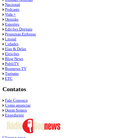
Nacional
Podcasts
Vida +
Opinião
Esportes
Edições Digitais
Pesquisas Enfoque
Litoral
Cidades
Elas & Delas
Eleições
Blog News
PubliTV
Boqnews TV
Turismo
ETC
Contatos
Fale Conosco
Como anunciar
Quem Somos
Expediente
Clique e ouça