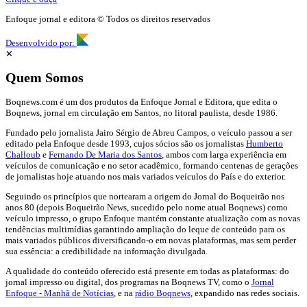
Enfoque jornal e editora © Todos os direitos reservados
Desenvolvido por:
✕
Quem Somos
Boqnews.com é um dos produtos da Enfoque Jornal e Editora, que edita o
Boqnews, jornal em circulação em Santos, no litoral paulista, desde 1986.
Fundado pelo jornalista Jairo Sérgio de Abreu Campos, o veículo passou a ser
editado pela Enfoque desde 1993, cujos sócios são os jornalistas
Humberto
Challoub
e
Fernando De Maria dos Santos
, ambos com larga experiência em
veículos de comunicação e no setor acadêmico, formando centenas de gerações
de jornalistas hoje atuando nos mais variados veículos do País e do exterior.
Seguindo os princípios que nortearam a origem do Jornal do Boqueirão nos
anos 80 (depois Boqueirão News, sucedido pelo nome atual Boqnews) como
veículo impresso, o grupo Enfoque mantém constante atualização com as novas
tendências multimídias garantindo ampliação do leque de conteúdo para os
mais variados públicos diversificando-o em novas plataformas, mas sem perder
sua essência: a credibilidade na informação divulgada.
A qualidade do conteúdo oferecido está presente em todas as plataformas: do
jornal impresso ou digital, dos programas na Boqnews TV, como o
Jornal
Enfoque - Manhã de Notícias
, e na
rádio Boqnews
, expandido nas redes sociais.