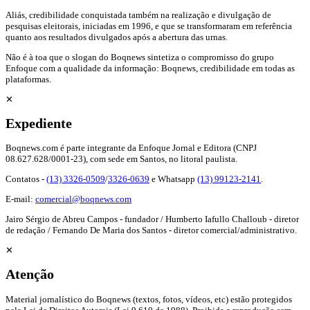
Aliás, credibilidade conquistada também na realização e divulgação de
pesquisas eleitorais, iniciadas em 1996, e que se transformaram em referência
quanto aos resultados divulgados após a abertura das urnas.
Não é à toa que o slogan do Boqnews sintetiza o compromisso do grupo
Enfoque com a qualidade da informação: Boqnews, credibilidade em todas as
plataformas.
✕
Expediente
Boqnews.com é parte integrante da Enfoque Jornal e Editora (CNPJ
08.627.628/0001-23), com sede em Santos, no litoral paulista.
Contatos -
(13) 3326-0509
/
3326-0639
e Whatsapp
(13) 99123-2141
.
E-mail:
comercial@boqnews.com
Jairo Sérgio de Abreu Campos - fundador / Humberto Iafullo Challoub - diretor
de redação / Fernando De Maria dos Santos - diretor comercial/administrativo.
✕
Atenção
Material jornalístico do Boqnews (textos, fotos, vídeos, etc) estão protegidos