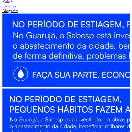
Vida +
Eleições
Blognews