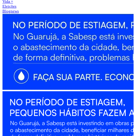
Vida +
Eleições
Blognews