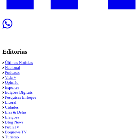
Editorias
Últimas Notícias
Nacional
Podcasts
Vida +
Opinião
Esportes
Edições Digitais
Pesquisas Enfoque
Litoral
Cidades
Elas & Delas
Eleições
Blog News
PubliTV
Boqnews TV
Turismo