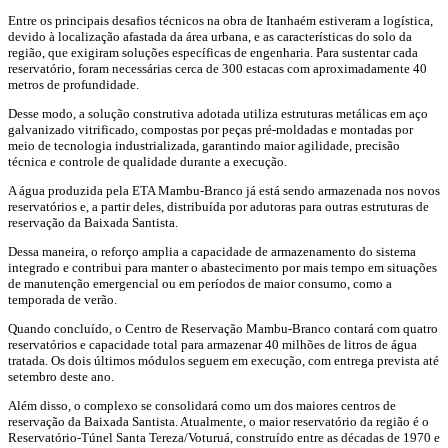
Entre os principais desafios técnicos na obra de Itanhaém estiveram a logística,
devido à localização afastada da área urbana, e as características do solo da
região, que exigiram soluções específicas de engenharia. Para sustentar cada
reservatório, foram necessárias cerca de 300 estacas com aproximadamente 40
metros de profundidade.
Desse modo, a solução construtiva adotada utiliza estruturas metálicas em aço
galvanizado vitrificado, compostas por peças pré-moldadas e montadas por
meio de tecnologia industrializada, garantindo maior agilidade, precisão
técnica e controle de qualidade durante a execução.
A água produzida pela ETA Mambu-Branco já está sendo armazenada nos novos
reservatórios e, a partir deles, distribuída por adutoras para outras estruturas de
reservação da Baixada Santista.
Dessa maneira, o reforço amplia a capacidade de armazenamento do sistema
integrado e contribui para manter o abastecimento por mais tempo em situações
de manutenção emergencial ou em períodos de maior consumo, como a
temporada de verão.
Quando concluído, o Centro de Reservação Mambu-Branco contará com quatro
reservatórios e capacidade total para armazenar 40 milhões de litros de água
tratada. Os dois últimos módulos seguem em execução, com entrega prevista até
setembro deste ano.
Além disso, o complexo se consolidará como um dos maiores centros de
reservação da Baixada Santista. Atualmente, o maior reservatório da região é o
Reservatório-Túnel Santa Tereza/Voturuá, construído entre as décadas de 1970 e