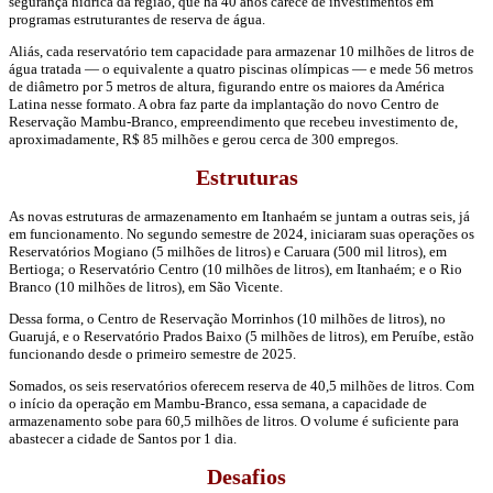
segurança hídrica da região, que há 40 anos carece de investimentos em
programas estruturantes de reserva de água.
Aliás, cada reservatório tem capacidade para armazenar 10 milhões de litros de
água tratada — o equivalente a quatro piscinas olímpicas — e mede 56 metros
de diâmetro por 5 metros de altura, figurando entre os maiores da América
Latina nesse formato. A obra faz parte da implantação do novo Centro de
Reservação Mambu-Branco, empreendimento que recebeu investimento de,
aproximadamente, R$ 85 milhões e gerou cerca de 300 empregos.
Estruturas
As novas estruturas de armazenamento em Itanhaém se juntam a outras seis, já
em funcionamento. No segundo semestre de 2024, iniciaram suas operações os
Reservatórios Mogiano (5 milhões de litros) e Caruara (500 mil litros), em
Bertioga; o Reservatório Centro (10 milhões de litros), em Itanhaém; e o Rio
Branco (10 milhões de litros), em São Vicente.
Dessa forma, o Centro de Reservação Morrinhos (10 milhões de litros), no
Guarujá, e o Reservatório Prados Baixo (5 milhões de litros), em Peruíbe, estão
funcionando desde o primeiro semestre de 2025.
Somados, os seis reservatórios oferecem reserva de 40,5 milhões de litros. Com
o início da operação em Mambu-Branco, essa semana, a capacidade de
armazenamento sobe para 60,5 milhões de litros. O volume é suficiente para
abastecer a cidade de Santos por 1 dia.
Desafios