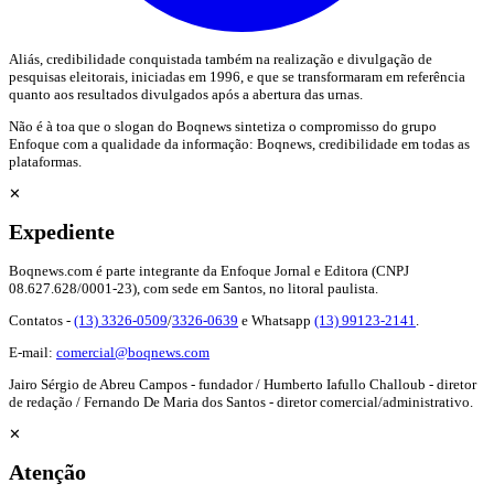
Aliás, credibilidade conquistada também na realização e divulgação de
pesquisas eleitorais, iniciadas em 1996, e que se transformaram em referência
quanto aos resultados divulgados após a abertura das urnas.
Não é à toa que o slogan do Boqnews sintetiza o compromisso do grupo
Enfoque com a qualidade da informação: Boqnews, credibilidade em todas as
plataformas.
✕
Expediente
Boqnews.com é parte integrante da Enfoque Jornal e Editora (CNPJ
08.627.628/0001-23), com sede em Santos, no litoral paulista.
Contatos -
(13) 3326-0509
/
3326-0639
e Whatsapp
(13) 99123-2141
.
E-mail:
comercial@boqnews.com
Jairo Sérgio de Abreu Campos - fundador / Humberto Iafullo Challoub - diretor
de redação / Fernando De Maria dos Santos - diretor comercial/administrativo.
✕
Atenção