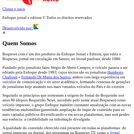
Clique e ouça
Enfoque jornal e editora © Todos os direitos reservados
Desenvolvido por:
✕
Quem Somos
Boqnews.com é um dos produtos da Enfoque Jornal e Editora, que edita o
Boqnews, jornal em circulação em Santos, no litoral paulista, desde 1986.
Fundado pelo jornalista Jairo Sérgio de Abreu Campos, o veículo passou a ser
editado pela Enfoque desde 1993, cujos sócios são os jornalistas
Humberto
Challoub
e
Fernando De Maria dos Santos
, ambos com larga experiência em
veículos de comunicação e no setor acadêmico, formando centenas de gerações
de jornalistas hoje atuando nos mais variados veículos do País e do exterior.
Seguindo os princípios que nortearam a origem do Jornal do Boqueirão nos
anos 80 (depois Boqueirão News, sucedido pelo nome atual Boqnews) como
veículo impresso, o grupo Enfoque mantém constante atualização com as novas
tendências multimídias garantindo ampliação do leque de conteúdo para os
mais variados públicos diversificando-o em novas plataformas, mas sem perder
sua essência: a credibilidade na informação divulgada.
A qualidade do conteúdo oferecido está presente em todas as plataformas: do
jornal impresso ou digital, dos programas na Boqnews TV, como o
Jornal