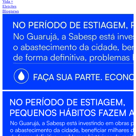
Vida +
Eleições
Blognews