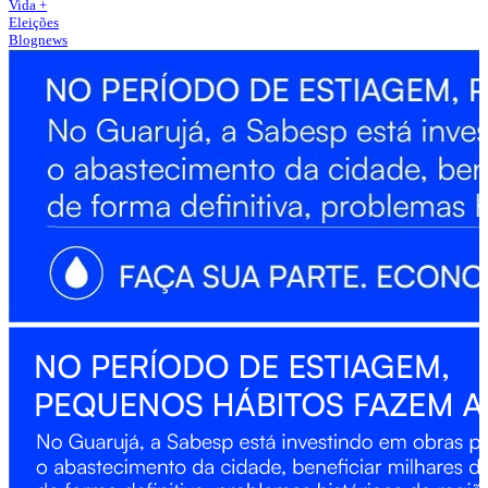
Vida +
Eleições
Blognews