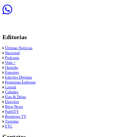
Editorias
Últimas Notícias
Nacional
Podcasts
Vida +
Opinião
Esportes
Edições Digitais
Pesquisas Enfoque
Litoral
Cidades
Elas & Delas
Eleições
Blog News
PubliTV
Boqnews TV
Turismo
ETC
Contatos