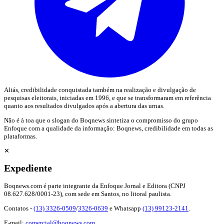
Aliás, credibilidade conquistada também na realização e divulgação de
pesquisas eleitorais, iniciadas em 1996, e que se transformaram em referência
quanto aos resultados divulgados após a abertura das urnas.
Não é à toa que o slogan do Boqnews sintetiza o compromisso do grupo
Enfoque com a qualidade da informação: Boqnews, credibilidade em todas as
plataformas.
✕
Expediente
Boqnews.com é parte integrante da Enfoque Jornal e Editora (CNPJ
08.627.628/0001-23), com sede em Santos, no litoral paulista.
Contatos -
(13) 3326-0509
/
3326-0639
e Whatsapp
(13) 99123-2141
.
E-mail:
comercial@boqnews.com