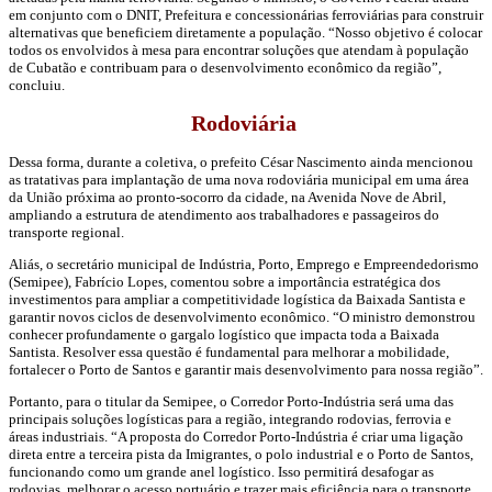
em conjunto com o DNIT, Prefeitura e concessionárias ferroviárias para construir
alternativas que beneficiem diretamente a população. “Nosso objetivo é colocar
todos os envolvidos à mesa para encontrar soluções que atendam à população
de Cubatão e contribuam para o desenvolvimento econômico da região”,
concluiu.
Rodoviária
Dessa forma, durante a coletiva, o prefeito César Nascimento ainda mencionou
as tratativas para implantação de uma nova rodoviária municipal em uma área
da União próxima ao pronto-socorro da cidade, na Avenida Nove de Abril,
ampliando a estrutura de atendimento aos trabalhadores e passageiros do
transporte regional.
Aliás, o secretário municipal de Indústria, Porto, Emprego e Empreendedorismo
(Semipee), Fabrício Lopes, comentou sobre a importância estratégica dos
investimentos para ampliar a competitividade logística da Baixada Santista e
garantir novos ciclos de desenvolvimento econômico. “O ministro demonstrou
conhecer profundamente o gargalo logístico que impacta toda a Baixada
Santista. Resolver essa questão é fundamental para melhorar a mobilidade,
fortalecer o Porto de Santos e garantir mais desenvolvimento para nossa região”.
Portanto, para o titular da Semipee, o Corredor Porto-Indústria será uma das
principais soluções logísticas para a região, integrando rodovias, ferrovia e
áreas industriais. “A proposta do Corredor Porto-Indústria é criar uma ligação
direta entre a terceira pista da Imigrantes, o polo industrial e o Porto de Santos,
funcionando como um grande anel logístico. Isso permitirá desafogar as
rodovias, melhorar o acesso portuário e trazer mais eficiência para o transporte