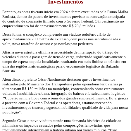
Investimentos
Portanto, as obras tiveram início em 2024 e foram executadas pela Rumo Malha
Paulista, dentro do pacote de investimentos previsto na renovação antecipada
do contrato de concessão firmado com o Governo Federal. O investimento no
empreendimento foi de aproximadamente R$ 70,8 milhões.
Dessa forma, o complexo compreende um viaduto rodoferroviário de
aproximadamente 200 metros de extensão, com pistas nos sentidos de ida e
volta, nova rotatória de acesso e passarelas para pedestres.
Aliás, a nova estrutura elimina a necessidade de interrupção do tráfego de
veículos durante a passagem de trens de carga, reduzindo significativamente o
tempo de espera naquela localidade, resultando em mais fluidez ao trânsito em
uma das regiões mais estratégicas para o escoamento logístico da Baixada
Santista.
Além disso, o prefeito César Nascimento destacou que os investimentos
realizados pelo Ministério dos Transportes e pelas operadoras ferroviárias já
ultrapassam R$ 150 milhões no município, contemplando obras estruturantes
voltadas à mobilidade urbana, integração de bairros e fortalecimento logístico.
“Cubatão sempre ficou com o ônus dos grandes empreendimentos. Hoje, graças
à parceria com o Governo Federal e as operadoras, estamos recebendo
investimentos que trazem progresso, mobilidade e qualidade de vida para nossa
população”.
Segundo César, o novo viaduto atende uma demanda histórica da cidade ao
minimizar os impactos causados pelas composições ferroviárias, que
frequentemente interrompiam o tráfego urbano por vários minutos. “Esse