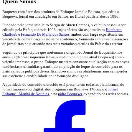
Quem Somos
Boqnews.com é um dos produtos da Enfoque Jornal e Editora, que edita o
Boqnews, jornal em circulação em Santos, no litoral paulista, desde 1986.
Fundado pelo jornalista Jairo Sérgio de Abreu Campos, o veículo passou a ser
editado pela Enfoque desde 1993, cujos sócios são os jornalistas
Humberto
Challoub
e
Fernando De Maria dos Santos
, ambos com larga experiência em
veículos de comunicação e no setor acadêmico, formando centenas de gerações
de jornalistas hoje atuando nos mais variados veículos do País e do exterior.
Seguindo os princípios que nortearam a origem do Jornal do Boqueirão nos
anos 80 (depois Boqueirão News, sucedido pelo nome atual Boqnews) como
veículo impresso, o grupo Enfoque mantém constante atualização com as novas
tendências multimídias garantindo ampliação do leque de conteúdo para os
mais variados públicos diversificando-o em novas plataformas, mas sem perder
sua essência: a credibilidade na informação divulgada.
A qualidade do conteúdo oferecido está presente em todas as plataformas: do
jornal impresso ou digital, dos programas na Boqnews TV, como o
Jornal
Enfoque - Manhã de Notícias
, e na
rádio Boqnews
, expandido nas redes sociais.