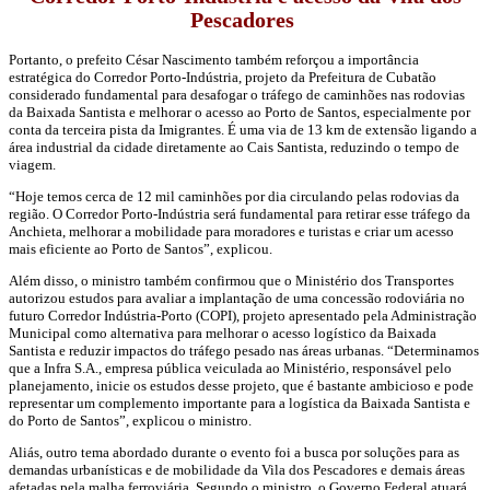
Pescadores
Portanto, o prefeito César Nascimento também reforçou a importância
estratégica do Corredor Porto-Indústria, projeto da Prefeitura de Cubatão
considerado fundamental para desafogar o tráfego de caminhões nas rodovias
da Baixada Santista e melhorar o acesso ao Porto de Santos, especialmente por
conta da terceira pista da Imigrantes. É uma via de 13 km de extensão ligando a
área industrial da cidade diretamente ao Cais Santista, reduzindo o tempo de
viagem.
“Hoje temos cerca de 12 mil caminhões por dia circulando pelas rodovias da
região. O Corredor Porto-Indústria será fundamental para retirar esse tráfego da
Anchieta, melhorar a mobilidade para moradores e turistas e criar um acesso
mais eficiente ao Porto de Santos”, explicou.
Além disso, o ministro também confirmou que o Ministério dos Transportes
autorizou estudos para avaliar a implantação de uma concessão rodoviária no
futuro Corredor Indústria-Porto (COPI), projeto apresentado pela Administração
Municipal como alternativa para melhorar o acesso logístico da Baixada
Santista e reduzir impactos do tráfego pesado nas áreas urbanas. “Determinamos
que a Infra S.A., empresa pública veiculada ao Ministério, responsável pelo
planejamento, inicie os estudos desse projeto, que é bastante ambicioso e pode
representar um complemento importante para a logística da Baixada Santista e
do Porto de Santos”, explicou o ministro.
Aliás, outro tema abordado durante o evento foi a busca por soluções para as
demandas urbanísticas e de mobilidade da Vila dos Pescadores e demais áreas
afetadas pela malha ferroviária. Segundo o ministro, o Governo Federal atuará