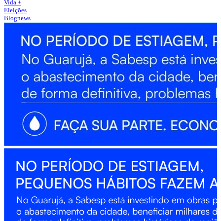
Vida +
Eleições
Blognews