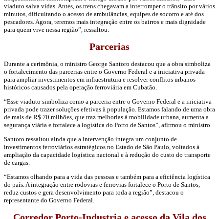
viaduto salva vidas. Antes, os trens chegavam a interromper o trânsito por vários
minutos, dificultando o acesso de ambulâncias, equipes de socorro e até dos
pescadores. Agora, teremos mais integração entre os bairros e mais dignidade
para quem vive nessa região”, ressaltou.
Parcerias
Durante a cerimônia, o ministro George Santoro destacou que a obra simboliza
o fortalecimento das parcerias entre o Governo Federal e a iniciativa privada
para ampliar investimentos em infraestrutura e resolver conflitos urbanos
históricos causados pela operação ferroviária em Cubatão.
“Esse viaduto simboliza como a parceria entre o Governo Federal e a iniciativa
privada pode trazer soluções efetivas à população. Estamos falando de uma obra
de mais de R$ 70 milhões, que traz melhorias à mobilidade urbana, aumenta a
segurança viária e fortalece a logística do Porto de Santos”, afirmou o ministro.
Santoro ressaltou ainda que a intervenção integra um conjunto de
investimentos ferroviários estratégicos no Estado de São Paulo, voltados à
ampliação da capacidade logística nacional e à redução do custo do transporte
de cargas.
“Estamos olhando para a vida das pessoas e também para a eficiência logística
do país. A integração entre rodovias e ferrovias fortalece o Porto de Santos,
reduz custos e gera desenvolvimento para toda a região”, destacou o
representante do Governo Federal.
Corredor Porto-Industria e acesso da Vila dos