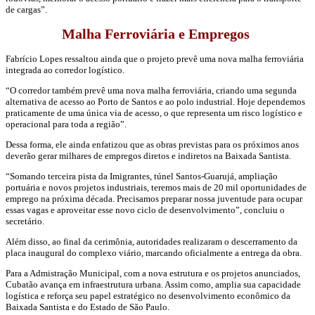
de cargas”.
Malha Ferroviária e Empregos
Fabrício Lopes ressaltou ainda que o projeto prevê uma nova malha ferroviária
integrada ao corredor logístico.
“O corredor também prevê uma nova malha ferroviária, criando uma segunda
alternativa de acesso ao Porto de Santos e ao polo industrial. Hoje dependemos
praticamente de uma única via de acesso, o que representa um risco logístico e
operacional para toda a região”.
Dessa forma, ele ainda enfatizou que as obras previstas para os próximos anos
deverão gerar milhares de empregos diretos e indiretos na Baixada Santista.
“Somando terceira pista da Imigrantes, túnel Santos-Guarujá, ampliação
portuária e novos projetos industriais, teremos mais de 20 mil oportunidades de
emprego na próxima década. Precisamos preparar nossa juventude para ocupar
essas vagas e aproveitar esse novo ciclo de desenvolvimento”, concluiu o
secretário.
Além disso, ao final da cerimônia, autoridades realizaram o descerramento da
placa inaugural do complexo viário, marcando oficialmente a entrega da obra.
Para a Admistração Municipal, com a nova estrutura e os projetos anunciados,
Cubatão avança em infraestrutura urbana. Assim como, amplia sua capacidade
logística e reforça seu papel estratégico no desenvolvimento econômico da
Baixada Santista e do Estado de São Paulo.