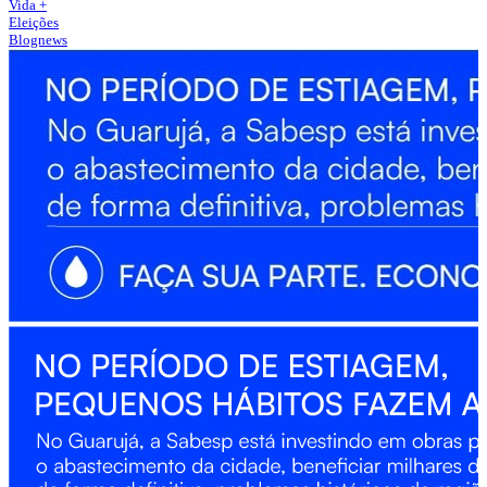
Vida +
Eleições
Blognews