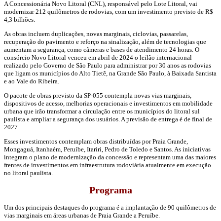
A Concessionária Novo Litoral (CNL), responsável pelo Lote Litoral, vai
modernizar 212 quilômetros de rodovias, com um investimento previsto de R$
4,3 bilhões.
As obras incluem duplicações, novas marginais, ciclovias, passarelas,
recuperação do pavimento e reforço na sinalização, além de tecnologias que
aumentam a segurança, como câmeras e bases de atendimento 24 horas. O
consórcio Novo Litoral venceu em abril de 2024 o leilão internacional
realizado pelo Governo de São Paulo para administrar por 30 anos as rodovias
que ligam os municípios do Alto Tietê, na Grande São Paulo, à Baixada Santista
e ao Vale do Ribeira.
O pacote de obras previsto da SP-055 contempla novas vias marginais,
dispositivos de acesso, melhorias operacionais e investimentos em mobilidade
urbana que irão transformar a circulação entre os municípios do litoral sul
paulista e ampliar a segurança dos usuários. A previsão de entrega é de final de
2027.
Esses investimentos contemplam obras distribuídas por Praia Grande,
Mongaguá, Itanhaém, Peruíbe, Itariri, Pedro de Toledo e Santos. As iniciativas
integram o plano de modernização da concessão e representam uma das maiores
frentes de investimentos em infraestrutura rodoviária atualmente em execução
no litoral paulista.
Programa
Um dos principais destaques do programa é a implantação de 90 quilômetros de
vias marginais em áreas urbanas de Praia Grande a Peruíbe.