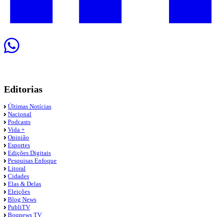
Editorias
Últimas Notícias
Nacional
Podcasts
Vida +
Opinião
Esportes
Edições Digitais
Pesquisas Enfoque
Litoral
Cidades
Elas & Delas
Eleições
Blog News
PubliTV
Boqnews TV