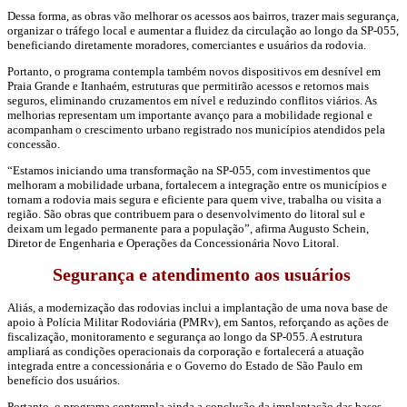
Dessa forma, as obras vão melhorar os acessos aos bairros, trazer mais segurança,
organizar o tráfego local e aumentar a fluidez da circulação ao longo da SP-055,
beneficiando diretamente moradores, comerciantes e usuários da rodovia.
Portanto, o programa contempla também novos dispositivos em desnível em
Praia Grande e Itanhaém, estruturas que permitirão acessos e retornos mais
seguros, eliminando cruzamentos em nível e reduzindo conflitos viários. As
melhorias representam um importante avanço para a mobilidade regional e
acompanham o crescimento urbano registrado nos municípios atendidos pela
concessão.
“Estamos iniciando uma transformação na SP-055, com investimentos que
melhoram a mobilidade urbana, fortalecem a integração entre os municípios e
tornam a rodovia mais segura e eficiente para quem vive, trabalha ou visita a
região. São obras que contribuem para o desenvolvimento do litoral sul e
deixam um legado permanente para a população”, afirma Augusto Schein,
Diretor de Engenharia e Operações da Concessionária Novo Litoral.
Segurança e atendimento aos usuários
Aliás, a modernização das rodovias inclui a implantação de uma nova base de
apoio à Polícia Militar Rodoviária (PMRv), em Santos, reforçando as ações de
fiscalização, monitoramento e segurança ao longo da SP-055. A estrutura
ampliará as condições operacionais da corporação e fortalecerá a atuação
integrada entre a concessionária e o Governo do Estado de São Paulo em
benefício dos usuários.
Portanto, o programa contempla ainda a conclusão da implantação das bases