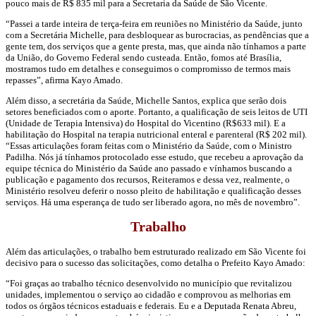
pouco mais de R$ 835 mil para a Secretaria da Saúde de São Vicente.
“Passei a tarde inteira de terça-feira em reuniões no Ministério da Saúde, junto
com a Secretária Michelle, para desbloquear as burocracias, as pendências que a
gente tem, dos serviços que a gente presta, mas, que ainda não tínhamos a parte
da União, do Governo Federal sendo custeada. Então, fomos até Brasília,
mostramos tudo em detalhes e conseguimos o compromisso de termos mais
repasses”, afirma Kayo Amado.
Além disso, a secretária da Saúde, Michelle Santos, explica que serão dois
setores beneficiados com o aporte. Portanto, a qualificação de seis leitos de UTI
(Unidade de Terapia Intensiva) do Hospital do Vicentino (R$633 mil). E a
habilitação do Hospital na terapia nutricional enteral e parenteral (R$ 202 mil).
“Essas articulações foram feitas com o Ministério da Saúde, com o Ministro
Padilha. Nós já tínhamos protocolado esse estudo, que recebeu a aprovação da
equipe técnica do Ministério da Saúde ano passado e vínhamos buscando a
publicação e pagamento dos recursos, Reiteramos e dessa vez, realmente, o
Ministério resolveu deferir o nosso pleito de habilitação e qualificação desses
serviços. Há uma esperança de tudo ser liberado agora, no mês de novembro”.
Trabalho
Além das articulações, o trabalho bem estruturado realizado em São Vicente foi
decisivo para o sucesso das solicitações, como detalha o Prefeito Kayo Amado:
“Foi graças ao trabalho técnico desenvolvido no município que revitalizou
unidades, implementou o serviço ao cidadão e comprovou as melhorias em
todos os órgãos técnicos estaduais e federais. Eu e a Deputada Renata Abreu,