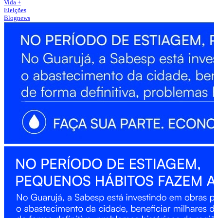
Vida +
Eleições
Blognews