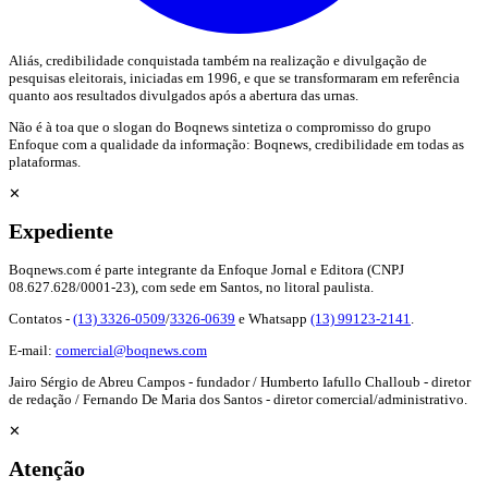
Aliás, credibilidade conquistada também na realização e divulgação de
pesquisas eleitorais, iniciadas em 1996, e que se transformaram em referência
quanto aos resultados divulgados após a abertura das urnas.
Não é à toa que o slogan do Boqnews sintetiza o compromisso do grupo
Enfoque com a qualidade da informação: Boqnews, credibilidade em todas as
plataformas.
✕
Expediente
Boqnews.com é parte integrante da Enfoque Jornal e Editora (CNPJ
08.627.628/0001-23), com sede em Santos, no litoral paulista.
Contatos -
(13) 3326-0509
/
3326-0639
e Whatsapp
(13) 99123-2141
.
E-mail:
comercial@boqnews.com
Jairo Sérgio de Abreu Campos - fundador / Humberto Iafullo Challoub - diretor
de redação / Fernando De Maria dos Santos - diretor comercial/administrativo.
✕
Atenção