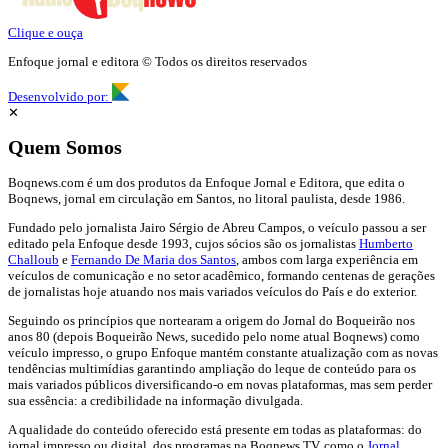
Clique e ouça
Enfoque jornal e editora © Todos os direitos reservados
Desenvolvido por:
✕
Quem Somos
Boqnews.com é um dos produtos da Enfoque Jornal e Editora, que edita o
Boqnews, jornal em circulação em Santos, no litoral paulista, desde 1986.
Fundado pelo jornalista Jairo Sérgio de Abreu Campos, o veículo passou a ser
editado pela Enfoque desde 1993, cujos sócios são os jornalistas
Humberto
Challoub
e
Fernando De Maria dos Santos
, ambos com larga experiência em
veículos de comunicação e no setor acadêmico, formando centenas de gerações
de jornalistas hoje atuando nos mais variados veículos do País e do exterior.
Seguindo os princípios que nortearam a origem do Jornal do Boqueirão nos
anos 80 (depois Boqueirão News, sucedido pelo nome atual Boqnews) como
veículo impresso, o grupo Enfoque mantém constante atualização com as novas
tendências multimídias garantindo ampliação do leque de conteúdo para os
mais variados públicos diversificando-o em novas plataformas, mas sem perder
sua essência: a credibilidade na informação divulgada.
A qualidade do conteúdo oferecido está presente em todas as plataformas: do
jornal impresso ou digital, dos programas na Boqnews TV, como o
Jornal