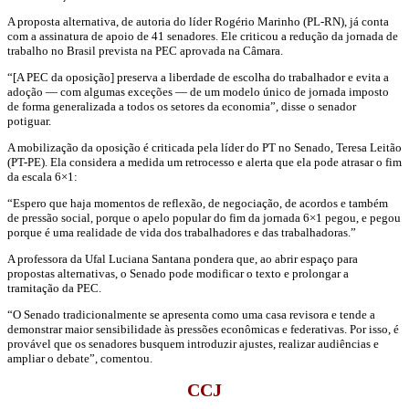
A proposta alternativa, de autoria do líder Rogério Marinho (PL-RN), já conta
com a assinatura de apoio de 41 senadores. Ele criticou a redução da jornada de
trabalho no Brasil prevista na PEC aprovada na Câmara.
“[A PEC da oposição] preserva a liberdade de escolha do trabalhador e evita a
adoção — com algumas exceções — de um modelo único de jornada imposto
de forma generalizada a todos os setores da economia”, disse o senador
potiguar.
A mobilização da oposição é criticada pela líder do PT no Senado, Teresa Leitão
(PT-PE). Ela considera a medida um retrocesso e alerta que ela pode atrasar o fim
da escala 6×1:
“Espero que haja momentos de reflexão, de negociação, de acordos e também
de pressão social, porque o apelo popular do fim da jornada 6×1 pegou, e pegou
porque é uma realidade de vida dos trabalhadores e das trabalhadoras.”
A professora da Ufal Luciana Santana pondera que, ao abrir espaço para
propostas alternativas, o Senado pode modificar o texto e prolongar a
tramitação da PEC.
“O Senado tradicionalmente se apresenta como uma casa revisora e tende a
demonstrar maior sensibilidade às pressões econômicas e federativas. Por isso, é
provável que os senadores busquem introduzir ajustes, realizar audiências e
ampliar o debate”, comentou.
CCJ