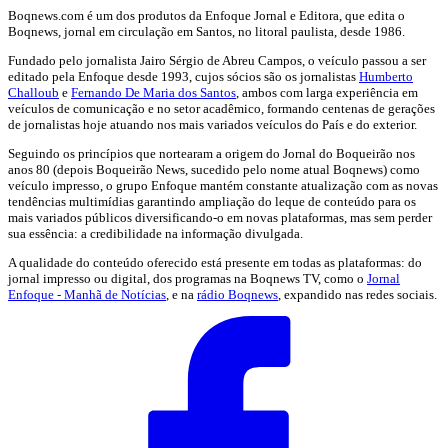
Boqnews.com é um dos produtos da Enfoque Jornal e Editora, que edita o
Boqnews, jornal em circulação em Santos, no litoral paulista, desde 1986.
Fundado pelo jornalista Jairo Sérgio de Abreu Campos, o veículo passou a ser
editado pela Enfoque desde 1993, cujos sócios são os jornalistas
Humberto
Challoub
e
Fernando De Maria dos Santos
, ambos com larga experiência em
veículos de comunicação e no setor acadêmico, formando centenas de gerações
de jornalistas hoje atuando nos mais variados veículos do País e do exterior.
Seguindo os princípios que nortearam a origem do Jornal do Boqueirão nos
anos 80 (depois Boqueirão News, sucedido pelo nome atual Boqnews) como
veículo impresso, o grupo Enfoque mantém constante atualização com as novas
tendências multimídias garantindo ampliação do leque de conteúdo para os
mais variados públicos diversificando-o em novas plataformas, mas sem perder
sua essência: a credibilidade na informação divulgada.
A qualidade do conteúdo oferecido está presente em todas as plataformas: do
jornal impresso ou digital, dos programas na Boqnews TV, como o
Jornal
Enfoque - Manhã de Notícias
, e na
rádio Boqnews
, expandido nas redes sociais.