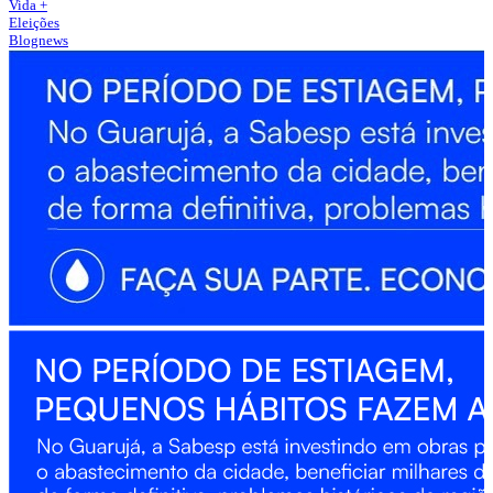
Vida +
Eleições
Blognews