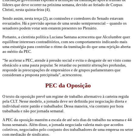
líderes que deve ocorrer na próxima semana, devido ao feriado de Corpus
Christi, nesta quinta-feira (4).
Sendo assim, nesta terça (2), as comissões e corredores do Senado estavam
esvaziados. Há a previsão apenas de uma sessão semipresencial – quando os
senadores podem votar sem estarem presentes no Plenário.
Portanto, a cientista política Luciana Santana acrescenta que Alcolumbre quer
equilibrar interesses contraditórios, com seu comportamento indicando mais
uma estratégia para controlar o ritmo da tramitação do que uma rejeição aberta
ao mérito da PEC.
“Se acelerar a PEC, atende à pressão social e evita o desgaste de ser visto como
obstáculo a uma pauta popular. Se retardar ou permitir alterações profundas,
responde às preocupações de empresários e de grupos parlamentares que
consideram a proposta precipitada”, acrescentou.
PEC da Oposição
O texto da oposição prevê um regime de trabalho alternativo à carteira regida
pela CLT. Nesse modelo, a jornada deve ser definida por negociação direta e
individual entre patrão e trabalhador. Dessa maneira, via contrato por hora
trabalhada e não por jornada semanal.
A PEC da oposição mantém a escala de até seis dias de trabalho na semana e 44
horas semanais. Além disso, a jornada negociada valeria mais que acordos
coletivos, negociados pelo conjunto dos trabalhadores de uma empresa ou setor
com mediação de sindicatos.