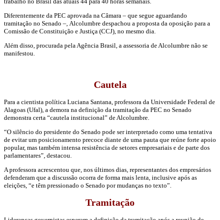
trabalho no Brasil das atuais 44 para 40 horas semanais.
Diferentemente da PEC aprovada na Câmara – que segue aguardando
tramitação no Senado –, Alcolumbre despachou a proposta da oposição para a
Comissão de Constituição e Justiça (CCJ), no mesmo dia.
Além disso, procurada pela Agência Brasil, a assessoria de Alcolumbre não se
manifestou.
Cautela
Para a cientista política Luciana Santana, professora da Universidade Federal de
Alagoas (Ufal), a demora na definição da tramitação da PEC no Senado
demonstra certa “cautela institucional” de Alcolumbre.
“O silêncio do presidente do Senado pode ser interpretado como uma tentativa
de evitar um posicionamento precoce diante de uma pauta que reúne forte apoio
popular, mas também intensa resistência de setores empresariais e de parte dos
parlamentares”, destacou.
A professora acrescentou que, nos últimos dias, representantes dos empresários
defenderam que a discussão ocorra de forma mais lenta, inclusive após as
eleições, “e têm pressionado o Senado por mudanças no texto”.
Tramitação
Lideranças governistas esperam a definição da tramitação após a reunião de