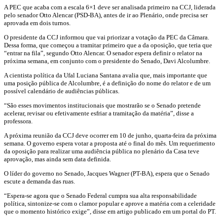
A PEC que acaba com a escala 6×1 deve ser analisada primeiro na CCJ, liderada
pelo senador Otto Alencar (PSD-BA), antes de ir ao Plenário, onde precisa ser
aprovada em dois turnos.
O presidente da CCJ informou que vai priorizar a votação da PEC da Câmara.
Dessa forma, que começou a tramitar primeiro que a da oposição, que teria que
“entrar na fila”, segundo Otto Alencar. O senador espera definir o relator na
próxima semana, em conjunto com o presidente do Senado, Davi Alcolumbre.
A cientista política da Ufal Luciana Santana avalia que, mais importante que
uma posição pública de Alcolumbre, é a definição do nome do relator e de um
possível calendário de audiências públicas.
“São esses movimentos institucionais que mostrarão se o Senado pretende
acelerar, revisar ou efetivamente esfriar a tramitação da matéria”, disse a
professora.
A próxima reunião da CCJ deve ocorrer em 10 de junho, quarta-feira da próxima
semana. O governo espera votar a proposta até o final do mês. Um requerimento
da oposição para realizar uma audiência pública no plenário da Casa teve
aprovação, mas ainda sem data definida.
O líder do governo no Senado, Jacques Wagner (PT-BA), espera que o Senado
escute a demanda das ruas.
“Espera-se agora que o Senado Federal cumpra sua alta responsabilidade
política, sintonize-se com o clamor popular e aprove a matéria com a celeridade
que o momento histórico exige”, disse em artigo publicado em um portal do PT.