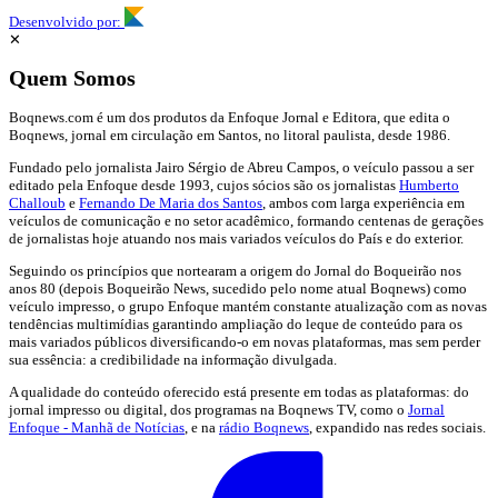
Desenvolvido por:
✕
Quem Somos
Boqnews.com é um dos produtos da Enfoque Jornal e Editora, que edita o
Boqnews, jornal em circulação em Santos, no litoral paulista, desde 1986.
Fundado pelo jornalista Jairo Sérgio de Abreu Campos, o veículo passou a ser
editado pela Enfoque desde 1993, cujos sócios são os jornalistas
Humberto
Challoub
e
Fernando De Maria dos Santos
, ambos com larga experiência em
veículos de comunicação e no setor acadêmico, formando centenas de gerações
de jornalistas hoje atuando nos mais variados veículos do País e do exterior.
Seguindo os princípios que nortearam a origem do Jornal do Boqueirão nos
anos 80 (depois Boqueirão News, sucedido pelo nome atual Boqnews) como
veículo impresso, o grupo Enfoque mantém constante atualização com as novas
tendências multimídias garantindo ampliação do leque de conteúdo para os
mais variados públicos diversificando-o em novas plataformas, mas sem perder
sua essência: a credibilidade na informação divulgada.
A qualidade do conteúdo oferecido está presente em todas as plataformas: do
jornal impresso ou digital, dos programas na Boqnews TV, como o
Jornal
Enfoque - Manhã de Notícias
, e na
rádio Boqnews
, expandido nas redes sociais.