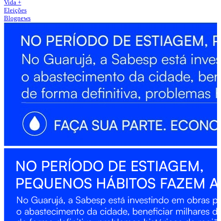
Vida +
Eleições
Blognews