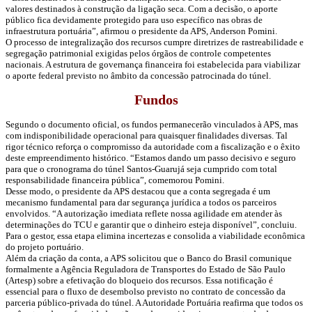
valores destinados à construção da ligação seca. Com a decisão, o aporte
público fica devidamente protegido para uso específico nas obras de
infraestrutura portuária”, afirmou o presidente da APS, Anderson Pomini.
O processo de integralização dos recursos cumpre diretrizes de rastreabilidade e
segregação patrimonial exigidas pelos órgãos de controle competentes
nacionais. A estrutura de governança financeira foi estabelecida para viabilizar
o aporte federal previsto no âmbito da concessão patrocinada do túnel.
Fundos
Segundo o documento oficial, os fundos permanecerão vinculados à APS, mas
com indisponibilidade operacional para quaisquer finalidades diversas. Tal
rigor técnico reforça o compromisso da autoridade com a fiscalização e o êxito
deste empreendimento histórico. “Estamos dando um passo decisivo e seguro
para que o cronograma do túnel Santos-Guarujá seja cumprido com total
responsabilidade financeira pública”, comemorou Pomini.
Desse modo, o presidente da APS destacou que a conta segregada é um
mecanismo fundamental para dar segurança jurídica a todos os parceiros
envolvidos. “A autorização imediata reflete nossa agilidade em atender às
determinações do TCU e garantir que o dinheiro esteja disponível”, concluiu.
Para o gestor, essa etapa elimina incertezas e consolida a viabilidade econômica
do projeto portuário.
Além da criação da conta, a APS solicitou que o Banco do Brasil comunique
formalmente a Agência Reguladora de Transportes do Estado de São Paulo
(Artesp) sobre a efetivação do bloqueio dos recursos. Essa notificação é
essencial para o fluxo de desembolso previsto no contrato de concessão da
parceria público-privada do túnel. A Autoridade Portuária reafirma que todos os