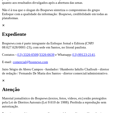
quanto aos resultados divulgados após a abertura das urnas.
Não é à toa que o slogan do Boqnews sintetiza o compromisso do grupo
Enfoque com a qualidade da informação: Boqnews, credibilidade em todas as
plataformas.
✕
Expediente
Boqnews.com é parte integrante da Enfoque Jornal e Editora (CNPJ
08.627.628/0001-23), com sede em Santos, no litoral paulista.
Contatos -
(13) 3326-0509
/
3326-0639
e Whatsapp
(13) 99123-2141
.
E-mail:
comercial@boqnews.com
Jairo Sérgio de Abreu Campos - fundador / Humberto Iafullo Challoub - diretor
de redação / Fernando De Maria dos Santos - diretor comercial/administrativo.
✕
Atenção
Material jornalístico do Boqnews (textos, fotos, vídeos, etc) estão protegidos
pela Lei de Direitos Autorais (Lei 9.610 de 1988). Proibida a reprodução sem
autorização.