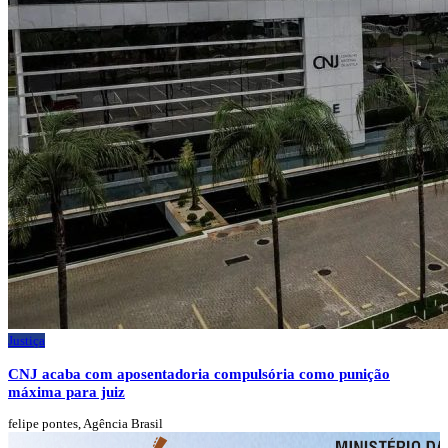
Justiça
CNJ acaba com aposentadoria compulsória como punição
máxima para juiz
felipe pontes, Agência Brasil