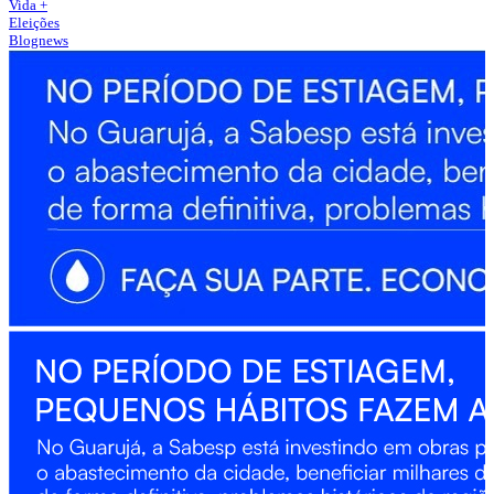
Vida +
Eleições
Blognews