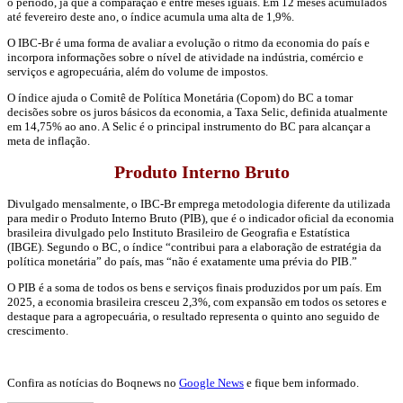
o período, já que a comparação é entre meses iguais. Em 12 meses acumulados
até fevereiro deste ano, o índice acumula uma alta de 1,9%.
O IBC-Br é uma forma de avaliar a evolução o ritmo da economia do país e
incorpora informações sobre o nível de atividade na indústria, comércio e
serviços e agropecuária, além do volume de impostos.
O índice ajuda o Comitê de Política Monetária (Copom) do BC a tomar
decisões sobre os juros básicos da economia, a Taxa Selic, definida atualmente
em 14,75% ao ano. A Selic é o principal instrumento do BC para alcançar a
meta de inflação.
Produto Interno Bruto
Divulgado mensalmente, o IBC-Br emprega metodologia diferente da utilizada
para medir o Produto Interno Bruto (PIB), que é o indicador oficial da economia
brasileira divulgado pelo Instituto Brasileiro de Geografia e Estatística
(IBGE). Segundo o BC, o índice “contribui para a elaboração de estratégia da
política monetária” do país, mas “não é exatamente uma prévia do PIB.”
O PIB é a soma de todos os bens e serviços finais produzidos por um país. Em
2025, a economia brasileira cresceu 2,3%, com expansão em todos os setores e
destaque para a agropecuária, o resultado representa o quinto ano seguido de
crescimento.
Confira as notícias do Boqnews no
Google News
e fique bem informado.