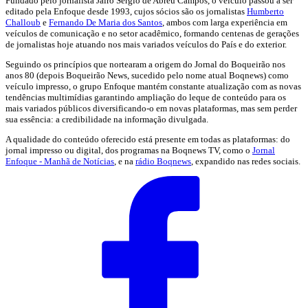
Fundado pelo jornalista Jairo Sérgio de Abreu Campos, o veículo passou a ser
editado pela Enfoque desde 1993, cujos sócios são os jornalistas
Humberto
Challoub
e
Fernando De Maria dos Santos
, ambos com larga experiência em
veículos de comunicação e no setor acadêmico, formando centenas de gerações
de jornalistas hoje atuando nos mais variados veículos do País e do exterior.
Seguindo os princípios que nortearam a origem do Jornal do Boqueirão nos
anos 80 (depois Boqueirão News, sucedido pelo nome atual Boqnews) como
veículo impresso, o grupo Enfoque mantém constante atualização com as novas
tendências multimídias garantindo ampliação do leque de conteúdo para os
mais variados públicos diversificando-o em novas plataformas, mas sem perder
sua essência: a credibilidade na informação divulgada.
A qualidade do conteúdo oferecido está presente em todas as plataformas: do
jornal impresso ou digital, dos programas na Boqnews TV, como o
Jornal
Enfoque - Manhã de Notícias
, e na
rádio Boqnews
, expandido nas redes sociais.