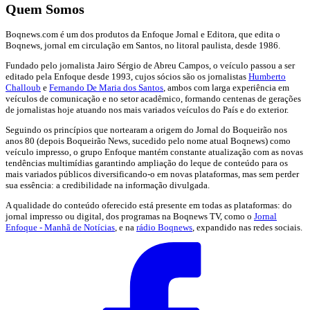
Quem Somos
Boqnews.com é um dos produtos da Enfoque Jornal e Editora, que edita o
Boqnews, jornal em circulação em Santos, no litoral paulista, desde 1986.
Fundado pelo jornalista Jairo Sérgio de Abreu Campos, o veículo passou a ser
editado pela Enfoque desde 1993, cujos sócios são os jornalistas
Humberto
Challoub
e
Fernando De Maria dos Santos
, ambos com larga experiência em
veículos de comunicação e no setor acadêmico, formando centenas de gerações
de jornalistas hoje atuando nos mais variados veículos do País e do exterior.
Seguindo os princípios que nortearam a origem do Jornal do Boqueirão nos
anos 80 (depois Boqueirão News, sucedido pelo nome atual Boqnews) como
veículo impresso, o grupo Enfoque mantém constante atualização com as novas
tendências multimídias garantindo ampliação do leque de conteúdo para os
mais variados públicos diversificando-o em novas plataformas, mas sem perder
sua essência: a credibilidade na informação divulgada.
A qualidade do conteúdo oferecido está presente em todas as plataformas: do
jornal impresso ou digital, dos programas na Boqnews TV, como o
Jornal
Enfoque - Manhã de Notícias
, e na
rádio Boqnews
, expandido nas redes sociais.