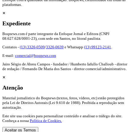
plataformas.
✕
Expediente
Boqnews.com é parte integrante da Enfoque Jornal e Editora (CNPJ
08.627.628/0001-23), com sede em Santos, no litoral paulista.
Contatos -
(13) 3326-0509
/
3326-0639
e Whatsapp
(13) 99123-2141
.
E-mail:
comercial@boqnews.com
Jairo Sérgio de Abreu Campos - fundador / Humberto Iafullo Challoub - diretor
de redação / Fernando De Maria dos Santos - diretor comercial/administrativo.
✕
Atenção
Material jornalístico do Boqnews (textos, fotos, vídeos, etc) estão protegidos
pela Lei de Direitos Autorais (Lei 9.610 de 1988). Proibida a reprodução sem
autorização.
Este site usa cookies para personalizar conteúdo e analisar o tráfego do site.
Conheça a nossa
Política de Cookies.
Aceitar os Termos