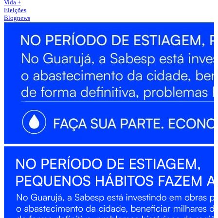
Vida +
Eleições
Blognews