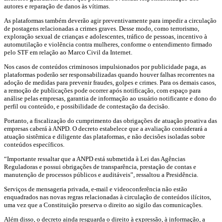
autores e reparação de danos às vítimas.
As plataformas também deverão agir preventivamente para impedir a circulação
de postagens relacionadas a crimes graves. Desse modo, como terrorismo,
exploração sexual de crianças e adolescentes, tráfico de pessoas, incentivo à
automutilação e violência contra mulheres, conforme o entendimento firmado
pelo STF em relação ao Marco Civil da Internet.
Nos casos de conteúdos criminosos impulsionados por publicidade paga, as
plataformas poderão ser responsabilizadas quando houver falhas recorrentes na
adoção de medidas para prevenir fraudes, golpes e crimes. Para os demais casos,
a remoção de publicações pode ocorrer após notificação, com espaço para
análise pelas empresas, garantia de informação ao usuário notificante e dono do
perfil ou conteúdo, e possibilidade de contestação da decisão.
Portanto, a fiscalização do cumprimento das obrigações de atuação proativa das
empresas caberá à ANPD. O decreto estabelece que a avaliação considerará a
atuação sistêmica e diligente das plataformas, e não decisões isoladas sobre
conteúdos específicos.
“Importante ressaltar que a ANPD está submetida à Lei das Agências
Reguladoras e possui obrigações de transparência, prestação de contas e
manutenção de processos públicos e auditáveis”, ressaltou a Presidência.
Serviços de mensageria privada, e-mail e videoconferência não estão
enquadrados nas novas regras relacionadas à circulação de conteúdos ilícitos,
uma vez que a Constituição preserva o direito ao sigilo das comunicações.
Além disso, o decreto ainda resguarda o direito à expressão, à informação, a