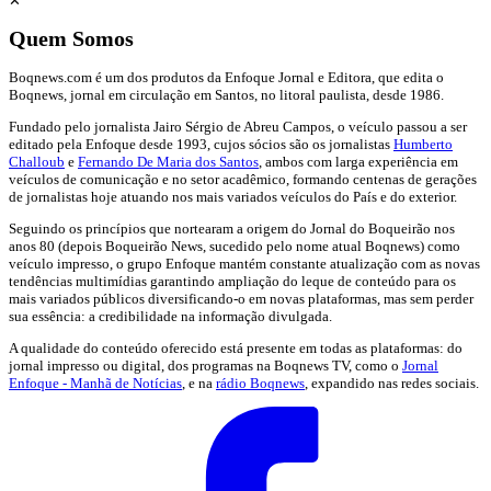
✕
Quem Somos
Boqnews.com é um dos produtos da Enfoque Jornal e Editora, que edita o
Boqnews, jornal em circulação em Santos, no litoral paulista, desde 1986.
Fundado pelo jornalista Jairo Sérgio de Abreu Campos, o veículo passou a ser
editado pela Enfoque desde 1993, cujos sócios são os jornalistas
Humberto
Challoub
e
Fernando De Maria dos Santos
, ambos com larga experiência em
veículos de comunicação e no setor acadêmico, formando centenas de gerações
de jornalistas hoje atuando nos mais variados veículos do País e do exterior.
Seguindo os princípios que nortearam a origem do Jornal do Boqueirão nos
anos 80 (depois Boqueirão News, sucedido pelo nome atual Boqnews) como
veículo impresso, o grupo Enfoque mantém constante atualização com as novas
tendências multimídias garantindo ampliação do leque de conteúdo para os
mais variados públicos diversificando-o em novas plataformas, mas sem perder
sua essência: a credibilidade na informação divulgada.
A qualidade do conteúdo oferecido está presente em todas as plataformas: do
jornal impresso ou digital, dos programas na Boqnews TV, como o
Jornal
Enfoque - Manhã de Notícias
, e na
rádio Boqnews
, expandido nas redes sociais.