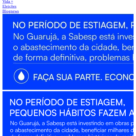
Vida +
Eleições
Blognews