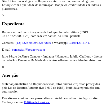
Não é à toa que o slogan do Boqnews sintetiza o compromisso do grupo
Enfoque com a qualidade da informação: Boqnews, credibilidade em todas as
plataformas.
✕
Expediente
Boqnews.com é parte integrante da Enfoque Jornal e Editora (CNPJ
08.627.628/0001-23), com sede em Santos, no litoral paulista.
Contatos -
(13) 3326-0509
/
3326-0639
e Whatsapp
(13) 99123-2141
.
E-mail:
comercial@boqnews.com
Jairo Sérgio de Abreu Campos - fundador / Humberto Iafullo Challoub - diretor
de redação / Fernando De Maria dos Santos - diretor comercial/administrativo.
✕
Atenção
Material jornalístico do Boqnews (textos, fotos, vídeos, etc) estão protegidos
pela Lei de Direitos Autorais (Lei 9.610 de 1988). Proibida a reprodução sem
autorização.
Este site usa cookies para personalizar conteúdo e analisar o tráfego do site.
Conheça a nossa
Política de Cookies.