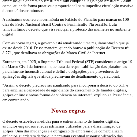
empresas que operam no Brasil precisam cumprir a legislação brasileira. Assim
como, atuar de forma proativa e proporcional para impedir a circulação massiva
de conteúdos criminosos.
A assinatura ocorreu em cerimônia no Palácio do Planalto para marcar os 100
dias do Pacto Nacional Brasil Contra o Feminicídio. Na ocasião, Lula
também firmou decreto que visa reforçar a proteção das mulheres no ambiente
digital.
Com as novas regras, o governo está atualizando uma regulamentação que já
existe desde 2016. Dessa maneira, quando houve a publicação do Decreto nº
8.771, que detalhava as obrigações do Marco Civil da Internet.
Entretanto, em 2025, o Supremo Tribunal Federal (STF) considerou o artigo 19
do Marco Civil da Internet – que trata da responsabilização das plataformas –
parcialmente inconstitucional e definiu obrigações para provedores de
aplicações digitais que ainda precisavam de detalhamento operacional.
“Assim, o decreto precisou ser atualizado para incorporar a decisão do STF e
para ampliar a capacidade de agir diante do crescimento de fraudes digitais,
golpes online e novas formas de violência na internet”, explicou a Presidência,
em comunicado.
Novas regras
O decreto estabelece medidas para o enfrentamento de fraudes digitais,
anúncios enganosos e redes artificiais utilizadas para a disseminação de
golpes. Uma das mudanças é a obrigação de empresas que comercializam
anúncios guardarem dados que permitam eventual responsabilização dos