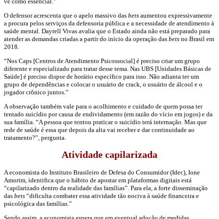
vê como essencial.”
O defensor acrescenta que o apelo massivo das
bets
aumentou expressivamente
a procura pelos serviços da defensoria pública e a necessidade de atendimento à
saúde mental. Dayrell Vivas avalia que o Estado ainda não está preparado para
atender as demandas criadas a partir do início da operação das
bets
no Brasil em
2018.
“Nos Caps [Centros de Atendimento Psicossocial] é preciso criar um grupo
diferente e especializado para tratar desse tema. Nas UBS [Unidades Básicas de
Saúde] é preciso dispor de horário específico para isso. Não adianta ter um
grupo de dependências e colocar o usuário de crack, o usuário de álcool e o
jogador crônico juntos.”
A observação também vale para o acolhimento e cuidado de quem possa ter
tentado suicídio por causa de endividamento (em razão do vício em jogos) e da
sua família. “A pessoa que tentou praticar o suicídio terá internação. Mas que
rede de saúde é essa que depois da alta vai receber e dar continuidade ao
tratamento?”, pergunta.
Atividade capilarizada
A economista do Instituto Brasileiro de Defesa do Consumidor (Idec), Ione
Amorim, identifica que o hábito de apostar em plataformas digitais está
“capilarizado dentro da realidade das famílias”. Para ela, a forte disseminação
das
bets
“dificulta combater essa atividade tão nociva à saúde financeira e
psicológica das famílias.”
Sendo assim, a economista espera que em eventual adoção de medidas