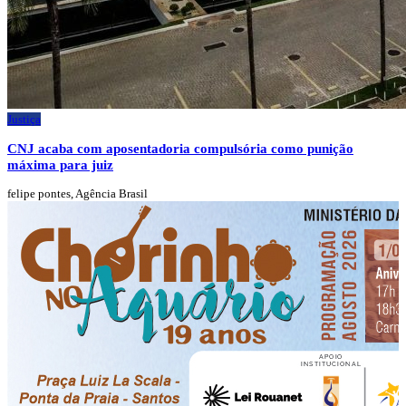
Justiça
CNJ acaba com aposentadoria compulsória como punição
máxima para juiz
felipe pontes, Agência Brasil