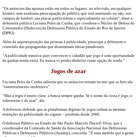
“Os anúncios das apostas estão em todos os lugares: na televisão, em qualquer
horário, sem nenhuma preocupação do público que está assistindo ou não, nos
campos de futebol, nas placas publicitárias e especialmente no celular”, disse a
defensora pública Luciana Peles da Cunha, que coordena o Núcleo de Defesa do
Consumidor (Nudecon) da Defensoria Pública do Estado do Rio de Janeiro
(DPRJ).
Além da superexposição das pessoas à publicidade, preocupa a defensora o
conteúdo das propagandas que disseminam ideias paradoxais.
“A publicidade massiva quer convencer o cidadão que jogo é uma oportunidade
de ganhar renda extra. Eu nunca vi perder dinheiro como opção de renda.”
Jogos de azar
Luciana Peles da Cunha salienta que os anúncios tentam incutir que as
bets
são
“entretenimento inofensivo”.
“Mas a regra é muito clara: a banca sempre ganha. Se o nome da coisa é jogo, o
sobrenome é de azar”, diz.
A defensora defende que as plataformas digitais de jogos sofram as mesmas
restrições da publicidade do cigarro – proibida desde 2000.
O defensor Público no Estado de São Paulo Marcelo Dayrell Vivas, que é
coordenador da Comissão de Saúde da Associação Nacional das Defensoras
Públicas e Defensores Públicos (Anadep), concorda. “É uma medida que a gente