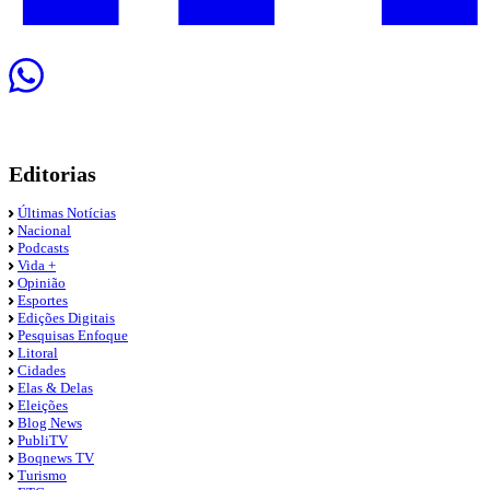
Editorias
Últimas Notícias
Nacional
Podcasts
Vida +
Opinião
Esportes
Edições Digitais
Pesquisas Enfoque
Litoral
Cidades
Elas & Delas
Eleições
Blog News
PubliTV
Boqnews TV
Turismo