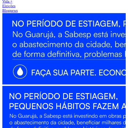
Vida +
Eleições
Blognews