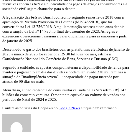
restritivas contra as
bets
e a publicidade dos jogos de azar, os consumidores e a
sociedade civil sejam chamados para o debate.
A legalização das
bets
no Brasil ocorreu no segundo semestre de 2018 com a
aprovação da Medida Provisória das Loterias (MP 846/2018), que foi
convertida na Lei 13.756/2018. A regulamentação ocorreu cinco anos depois
com a sanção da Lei nº 14.790 no final de dezembro de 2023. As regras e
exigências operacionais passaram a valer oficialmente para as empresas a partir
de janeiro de 2025.
Desse modo, o gasto dos brasileiros com as plataformas eletrônicas de janeiro de
2023 a março de 2026 foi superior a R$ 30 bilhões por mês, estima a
Confederação Nacional do Comércio de Bens, Serviços e Turismo (CNC).
Segundo a entidade, as apostas comprometeram a disponibilidade de renda para
manter o pagamento em dia das dívidas e podem ter levado 270 mil famílias à
situação de “inadimplência severa” – incapacidade de pagar marcada por
atrasos de 90 dias ou mais.
Além disso, a inadimplência do consumidor causada pelas
bets
retirou R$ 143
bilhões do comércio varejista. O montante equivale ao volume de vendas nos
períodos de Natal de 2024 e 2025.
Confira as notícias do Boqnews no
Google News
e fique bem informado.