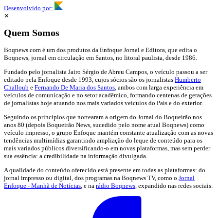
Desenvolvido por:
✕
Quem Somos
Boqnews.com é um dos produtos da Enfoque Jornal e Editora, que edita o
Boqnews, jornal em circulação em Santos, no litoral paulista, desde 1986.
Fundado pelo jornalista Jairo Sérgio de Abreu Campos, o veículo passou a ser
editado pela Enfoque desde 1993, cujos sócios são os jornalistas
Humberto
Challoub
e
Fernando De Maria dos Santos
, ambos com larga experiência em
veículos de comunicação e no setor acadêmico, formando centenas de gerações
de jornalistas hoje atuando nos mais variados veículos do País e do exterior.
Seguindo os princípios que nortearam a origem do Jornal do Boqueirão nos
anos 80 (depois Boqueirão News, sucedido pelo nome atual Boqnews) como
veículo impresso, o grupo Enfoque mantém constante atualização com as novas
tendências multimídias garantindo ampliação do leque de conteúdo para os
mais variados públicos diversificando-o em novas plataformas, mas sem perder
sua essência: a credibilidade na informação divulgada.
A qualidade do conteúdo oferecido está presente em todas as plataformas: do
jornal impresso ou digital, dos programas na Boqnews TV, como o
Jornal
Enfoque - Manhã de Notícias
, e na
rádio Boqnews
, expandido nas redes sociais.