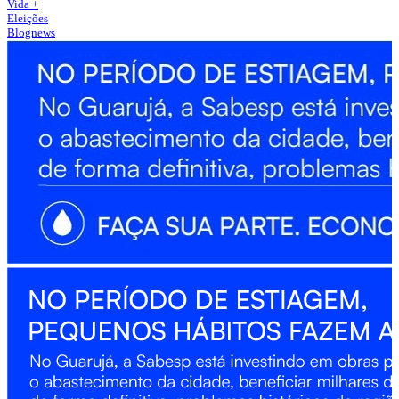
Vida +
Eleições
Blognews