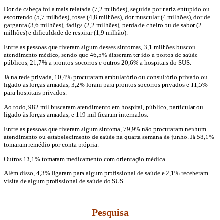
Dor de cabeça foi a mais relatada (7,2 milhões), seguida por nariz entupido ou
escorrendo (5,7 milhões), tosse (4,8 milhões), dor muscular (4 milhões), dor de
garganta (3,6 milhões), fadiga (2,2 milhões), perda de cheiro ou de sabor (2
milhões) e dificuldade de respirar (1,9 milhão).
Entre as pessoas que tiveram algum desses sintomas, 3,1 milhões buscou
atendimento médico, sendo que 46,5% disseram ter ido a postos de saúde
públicos, 21,7% a prontos-socorros e outros 20,6% a hospitais do SUS.
Já na rede privada, 10,4% procuraram ambulatório ou consultório privado ou
ligado às forças armadas, 3,2% foram para prontos-socorros privados e 11,5%
para hospitais privados.
Ao todo, 982 mil buscaram atendimento em hospital, público, particular ou
ligado às forças armadas, e 119 mil ficaram internados.
Entre as pessoas que tiveram algum sintoma, 79,9% não procuraram nenhum
atendimento ou estabelecimento de saúde na quarta semana de junho. Já 58,1%
tomaram remédio por conta própria.
Outros 13,1% tomaram medicamento com orientação médica.
Além disso, 4,3% ligaram para algum profissional de saúde e 2,1% receberam
visita de algum profissional de saúde do SUS.
Pesquisa