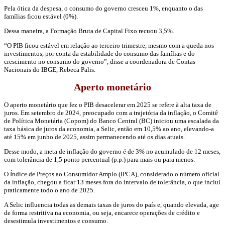
Pela ótica da despesa, o consumo do governo cresceu 1%, enquanto o das
famílias ficou estável (0%).
Dessa maneira, a Formação Bruta de Capital Fixo recuou 3,5%.
“O PIB ficou estável em relação ao terceiro trimestre, mesmo com a queda nos
investimentos, por conta da estabilidade do consumo das famílias e do
crescimento no consumo do governo”, disse a coordenadora de Contas
Nacionais do IBGE, Rebeca Palis.
Aperto monetário
O aperto monetário que fez o PIB desacelerar em 2025 se refere à alta taxa de
juros. Em setembro de 2024, preocupado com a trajetória da inflação, o Comitê
de Política Monetária (Copom) do Banco Central (BC) iniciou uma escalada da
taxa básica de juros da economia, a Selic, então em 10,5% ao ano, elevando-a
até 15% em junho de 2025, assim permanecendo até os dias atuais.
Desse modo, a meta de inflação do governo é de 3% no acumulado de 12 meses,
com tolerância de 1,5 ponto percentual (p.p.) para mais ou para menos.
O Índice de Preços ao Consumidor Amplo (IPCA), considerado o número oficial
da inflação, chegou a ficar 13 meses fora do intervalo de tolerância, o que inclui
praticamente todo o ano de 2025.
A Selic influencia todas as demais taxas de juros do país e, quando elevada, age
de forma restritiva na economia, ou seja, encarece operações de crédito e
desestimula investimentos e consumo.