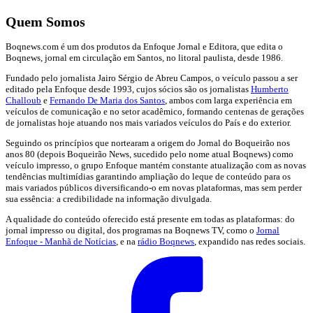
Quem Somos
Boqnews.com é um dos produtos da Enfoque Jornal e Editora, que edita o
Boqnews, jornal em circulação em Santos, no litoral paulista, desde 1986.
Fundado pelo jornalista Jairo Sérgio de Abreu Campos, o veículo passou a ser
editado pela Enfoque desde 1993, cujos sócios são os jornalistas
Humberto
Challoub
e
Fernando De Maria dos Santos
, ambos com larga experiência em
veículos de comunicação e no setor acadêmico, formando centenas de gerações
de jornalistas hoje atuando nos mais variados veículos do País e do exterior.
Seguindo os princípios que nortearam a origem do Jornal do Boqueirão nos
anos 80 (depois Boqueirão News, sucedido pelo nome atual Boqnews) como
veículo impresso, o grupo Enfoque mantém constante atualização com as novas
tendências multimídias garantindo ampliação do leque de conteúdo para os
mais variados públicos diversificando-o em novas plataformas, mas sem perder
sua essência: a credibilidade na informação divulgada.
A qualidade do conteúdo oferecido está presente em todas as plataformas: do
jornal impresso ou digital, dos programas na Boqnews TV, como o
Jornal
Enfoque - Manhã de Notícias
, e na
rádio Boqnews
, expandido nas redes sociais.