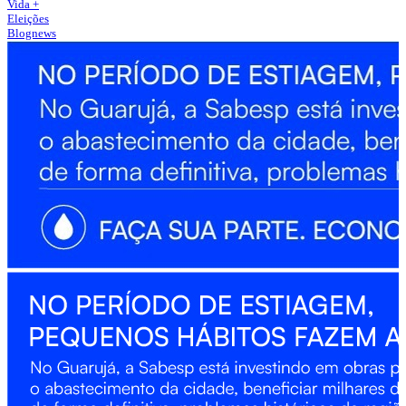
Vida +
Eleições
Blognews