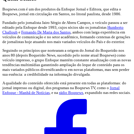
Boqnews.com é um dos produtos da Enfoque Jornal e Editora, que edita o
Boqnews, jornal em circulação em Santos, no litoral paulista, desde 1986.
Fundado pelo jornalista Jairo Sérgio de Abreu Campos, o veículo passou a ser
editado pela Enfoque desde 1993, cujos sócios são os jornalistas
Humberto
Challoub
e
Fernando De Maria dos Santos
, ambos com larga experiência em
veículos de comunicação e no setor acadêmico, formando centenas de gerações
de jornalistas hoje atuando nos mais variados veículos do País e do exterior.
Seguindo os princípios que nortearam a origem do Jornal do Boqueirão nos
anos 80 (depois Boqueirão News, sucedido pelo nome atual Boqnews) como
veículo impresso, o grupo Enfoque mantém constante atualização com as novas
tendências multimídias garantindo ampliação do leque de conteúdo para os
mais variados públicos diversificando-o em novas plataformas, mas sem perder
sua essência: a credibilidade na informação divulgada.
A qualidade do conteúdo oferecido está presente em todas as plataformas: do
jornal impresso ou digital, dos programas na Boqnews TV, como o
Jornal
Enfoque - Manhã de Notícias
, e na
rádio Boqnews
, expandido nas redes sociais.