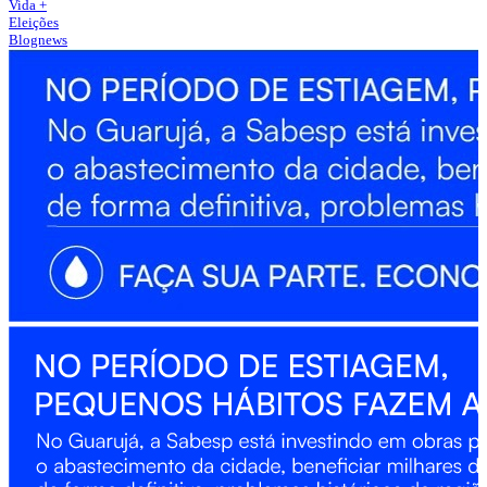
Vida +
Eleições
Blognews