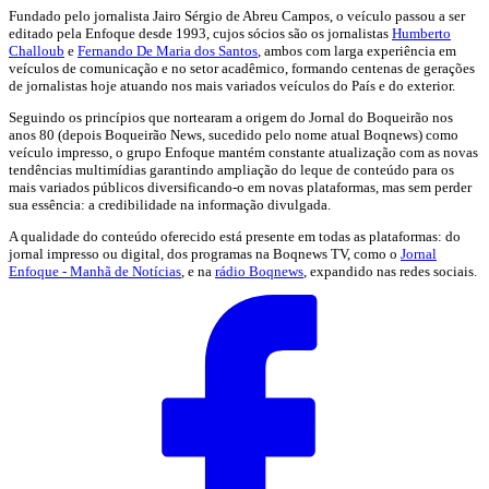
Fundado pelo jornalista Jairo Sérgio de Abreu Campos, o veículo passou a ser
editado pela Enfoque desde 1993, cujos sócios são os jornalistas
Humberto
Challoub
e
Fernando De Maria dos Santos
, ambos com larga experiência em
veículos de comunicação e no setor acadêmico, formando centenas de gerações
de jornalistas hoje atuando nos mais variados veículos do País e do exterior.
Seguindo os princípios que nortearam a origem do Jornal do Boqueirão nos
anos 80 (depois Boqueirão News, sucedido pelo nome atual Boqnews) como
veículo impresso, o grupo Enfoque mantém constante atualização com as novas
tendências multimídias garantindo ampliação do leque de conteúdo para os
mais variados públicos diversificando-o em novas plataformas, mas sem perder
sua essência: a credibilidade na informação divulgada.
A qualidade do conteúdo oferecido está presente em todas as plataformas: do
jornal impresso ou digital, dos programas na Boqnews TV, como o
Jornal
Enfoque - Manhã de Notícias
, e na
rádio Boqnews
, expandido nas redes sociais.