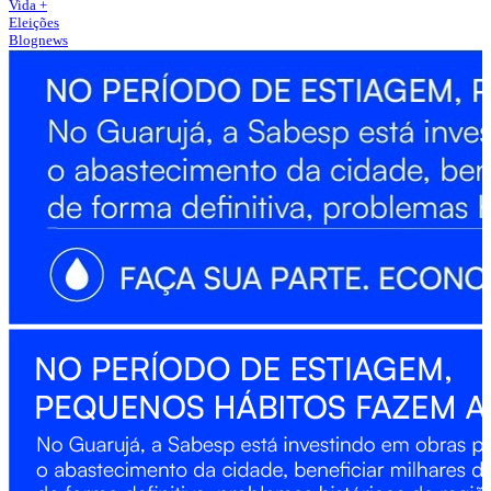
Vida +
Eleições
Blognews