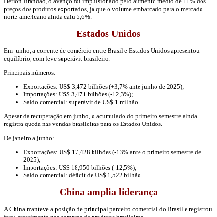
Herlon Brandão, o avanço foi impulsionado pelo aumento médio de 11% dos
preços dos produtos exportados, já que o volume embarcado para o mercado
norte-americano ainda caiu 6,6%.
Estados Unidos
Em junho, a corrente de comércio entre Brasil e Estados Unidos apresentou
equilíbrio, com leve superávit brasileiro.
Principais números:
Exportações: US$ 3,472 bilhões (+3,7% ante junho de 2025);
Importações: US$ 3,471 bilhões (-12,3%);
Saldo comercial: superávit de US$ 1 milhão
Apesar da recuperação em junho, o acumulado do primeiro semestre ainda
registra queda nas vendas brasileiras para os Estados Unidos.
De janeiro a junho:
Exportações: US$ 17,428 bilhões (-13% ante o primeiro semestre de
2025);
Importações: US$ 18,950 bilhões (-12,5%);
Saldo comercial: déficit de US$ 1,522 bilhão.
China amplia liderança
A China manteve a posição de principal parceiro comercial do Brasil e registrou
forte crescimento nas compras de produtos brasileiros.