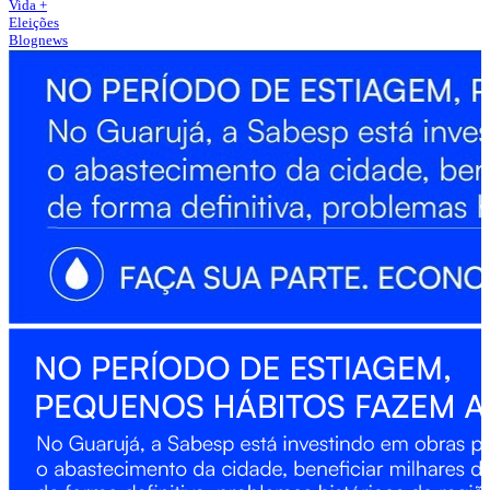
Vida +
Eleições
Blognews