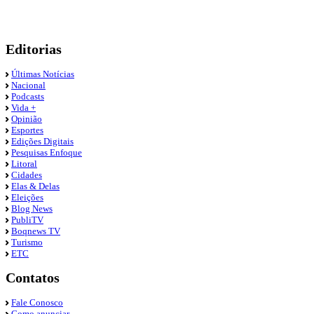
Editorias
Últimas Notícias
Nacional
Podcasts
Vida +
Opinião
Esportes
Edições Digitais
Pesquisas Enfoque
Litoral
Cidades
Elas & Delas
Eleições
Blog News
PubliTV
Boqnews TV
Turismo
ETC
Contatos
Fale Conosco
Como anunciar