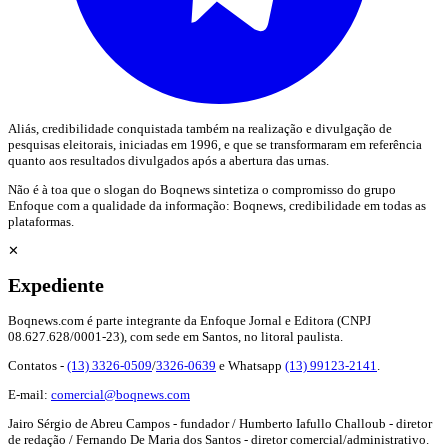
Aliás, credibilidade conquistada também na realização e divulgação de
pesquisas eleitorais, iniciadas em 1996, e que se transformaram em referência
quanto aos resultados divulgados após a abertura das urnas.
Não é à toa que o slogan do Boqnews sintetiza o compromisso do grupo
Enfoque com a qualidade da informação: Boqnews, credibilidade em todas as
plataformas.
✕
Expediente
Boqnews.com é parte integrante da Enfoque Jornal e Editora (CNPJ
08.627.628/0001-23), com sede em Santos, no litoral paulista.
Contatos -
(13) 3326-0509
/
3326-0639
e Whatsapp
(13) 99123-2141
.
E-mail:
comercial@boqnews.com
Jairo Sérgio de Abreu Campos - fundador / Humberto Iafullo Challoub - diretor
de redação / Fernando De Maria dos Santos - diretor comercial/administrativo.