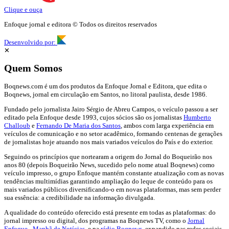
Clique e ouça
Enfoque jornal e editora © Todos os direitos reservados
Desenvolvido por:
✕
Quem Somos
Boqnews.com é um dos produtos da Enfoque Jornal e Editora, que edita o
Boqnews, jornal em circulação em Santos, no litoral paulista, desde 1986.
Fundado pelo jornalista Jairo Sérgio de Abreu Campos, o veículo passou a ser
editado pela Enfoque desde 1993, cujos sócios são os jornalistas
Humberto
Challoub
e
Fernando De Maria dos Santos
, ambos com larga experiência em
veículos de comunicação e no setor acadêmico, formando centenas de gerações
de jornalistas hoje atuando nos mais variados veículos do País e do exterior.
Seguindo os princípios que nortearam a origem do Jornal do Boqueirão nos
anos 80 (depois Boqueirão News, sucedido pelo nome atual Boqnews) como
veículo impresso, o grupo Enfoque mantém constante atualização com as novas
tendências multimídias garantindo ampliação do leque de conteúdo para os
mais variados públicos diversificando-o em novas plataformas, mas sem perder
sua essência: a credibilidade na informação divulgada.
A qualidade do conteúdo oferecido está presente em todas as plataformas: do
jornal impresso ou digital, dos programas na Boqnews TV, como o
Jornal
Enfoque - Manhã de Notícias
, e na
rádio Boqnews
, expandido nas redes sociais.