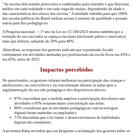
“As escolas têm testado protocolos e combinados para entender o que funciona
melhor em cada realidade e em cada etapa de ensino, dependendo da idade e
das características dos alunos das escolas.” A entidade trabalha para que 100%
das escolas públicas do Brasil tenham acesso à internet de qualidade e possam
usá-la para fins pedagógicos.
A Pesquisa nacional — 1º ano da Lei no 15.100/2025 mostra também que a
restrição do uso em todos os espaços escolares (incluindo pátios e intervalos)
mais que dobrou, saltando de 20% para 48%.
Além disso, as respostas dos gestores indicam que a permissão focada
estritamente em atividades mediadas por profissionais da escola ficou em 45% e
era 43%, antes de 2025.
Impactos percebidos
No questionário, os gestores relatam melhorias na participação das crianças e
adolescentes, na convivência e na concentração durante as aulas após a
regulamentação do uso não pedagógi­co dos dispositivos móveis:
97% concordam que a medida ampliou a participação dos alunos nas
atividades e 95% notaram maior concentração nas aulas;
86% consideram que as atividades pedagógicas com tecnologias
digitais foram mantidas ou ampliadas e
71% discordam que a lei limite o desenvolvimento de habilidades
digitais dos estudantes.
A secretária Kátia recordou que era frequente a reclamação dos gestores sobre os