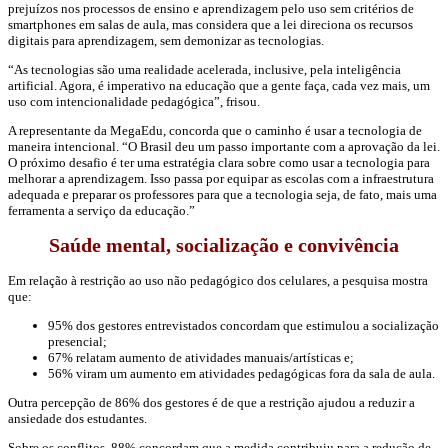
prejuízos nos processos de ensino e aprendizagem pelo uso sem critérios de
smartphones em salas de aula, mas considera que a lei direciona os recursos
digitais para aprendizagem, sem demonizar as tecnologias.
“As tecnologias são uma realidade acelerada, inclusive, pela inteligência
artificial. Agora, é imperativo na educação que a gente faça, cada vez mais, um
uso com intencionalidade pedagógica”, frisou.
A representante da MegaEdu, concorda que o caminho é usar a tecnologia de
maneira intencional. “O Brasil deu um passo importante com a aprovação da lei.
O próximo desafio é ter uma estratégia clara sobre como usar a tecnologia para
melhorar a aprendizagem. Isso passa por equipar as escolas com a infraestrutura
adequada e preparar os professores para que a tecnologia seja, de fato, mais uma
ferramenta a serviço da educação.”
Saúde mental, socialização e convivência
Em relação à restrição ao uso não pedagógico dos celulares, a pesquisa mostra
que:
95% dos gestores entrevistados concordam que estimulou a socialização
presencial;
67% relatam aumento de atividades manuais/artísticas e;
56% viram um aumento em atividades pedagógicas fora da sala de aula.
Outra percepção de 86% dos gestores é de que a restrição ajudou a reduzir a
ansiedade dos estudantes.
Sobre os conflitos, 88% concordam que a medida contribuiu para a redu­ção de