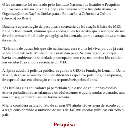
O levantamento foi realizado pelo Instituto Nacional de Estudos e Pesquisas
Educacionais Anísio Teixeira (Inep), em parceria com o Instituto Alana e a
Organização das Nações Unidas para a Educação, a Ciência e a Cultura
(Unesco) no Brasil.
Durante a apresentação da pesquisa, a secretária de Educação Básica do MEC,
Kátia Schweickardt, afirmou que a aceitação da lei mostra que a restrição do uso
de celulares sem finalidade pedagógica foi acertada, porque atrapalhava a rotina
da escola.
“Diferente de outras leis que são natimortas, essa é uma lei viva, porque já está
sendo internalizada. Muita lei no Brasil não pega. Se essa pegou, é porque
havia um ambiente na sociedade preocupado com esse uso nocivo [do celular
nas escolas]”, avaliou a secretária do MEC.
A rápida adesão à política pública, segundo o CEO da Fundação Lemann, Denis
Mizne, deve-se ao amplo apoio de diferentes espectros políticos, da imprensa,
de especialistas em educação e dos responsáveis pelos alunos.
“As famílias e os educadores já percebiam que o uso de celular nas escolas
estava prejudicando as crianças e os adolescentes e queria mudar o cenário, mas
não conseguiam fazer isso de forma isolada.
Mizne considera natural o fato de apenas 8% ainda não estarem de acordo com
a regra considerando o universo de mais de 140 mil escolas públicas em todo o
país.
Pesquisa