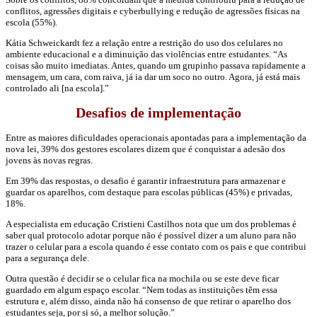
conflitos, agressões digitais e cyberbullying e redução de agressões físicas na
escola (55%).
Kátia Schweickardt fez a relação entre a restrição do uso dos celulares no
ambiente educacional e a diminuição das violências entre estudantes. “As
coisas são muito imediatas. Antes, quando um grupinho passava rapidamente a
mensagem, um cara, com raiva, já ia dar um soco no outro. Agora, já está mais
controlado ali [na escola].”
Desafios de implementação
Entre as maiores dificuldades operacionais apontadas para a implementação da
nova lei, 39% dos gestores escolares dizem que é conquistar a adesão dos
jovens às novas regras.
Em 39% das respostas, o desafio é garantir infraestrutura para armazenar e
guardar os aparelhos, com destaque para escolas públicas (45%) e privadas,
18%.
A especialista em educação Cristieni Castilhos nota que um dos problemas é
saber qual protocolo adotar porque não é possível dizer a um aluno para não
trazer o celular para a escola quando é esse contato com os pais e que contribui
para a segurança dele.
Outra questão é decidir se o celular fica na mochila ou se este deve ficar
guardado em algum espaço escolar. “Nem todas as instituições têm essa
estrutura e, além disso, ainda não há consenso de que retirar o aparelho dos
estudantes seja, por si só, a melhor solução.”