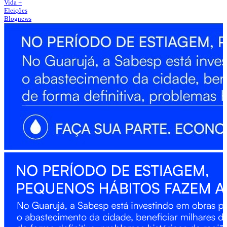
Vida +
Eleições
Blognews