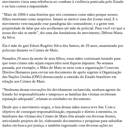
movimento virou uma referência no combate à violência praticada pelo Estado
e na luta contra a impunidade.
“Maio de 2006 é uma história que nós contamos como mães porque nossos
filhos morreram como suspeitos. Jamais se merece uma dor [como esta]. E o
movimento vem traçando esse paradigma tão contundente, e a gente tem
propriedade de falar que nós acolhemos até mãe de policial. Para você ver que a
nossa dor não se mede”, diz uma das fundadoras do movimento, Débora Maria
da Silva.
Ela é mãe do gari Edson Rogério Silva dos Santos, de 29 anos, assassinado por
policiais durante os Crimes de Maio.
Passados 20 anos da morte de seus filhos, essas mães continuam lutando para
que esses crimes não sejam esquecidos nem fiquem impunes. Na semana
passada, por exemplo, o Mães de Maio se uniu com a organização Conectas
Direitos Humanos para enviar um documento de apelo urgente à Organização
das Nações Unidas (ONU) denunciando a omissão do Estado brasileiro em
relação aos Crimes de Maio.
“Nenhuma dessas execuções foi devidamente esclarecida, nenhum agente do
Estado foi responsabilizado e tampouco as famílias das vítimas receberam
reparação adequada”, relatam as entidades no documento.
Desde que o movimento surgiu, a luta dessas mães nunca teve fim. Com o
objetivo de conseguir responsabilização, reparação e direito à memória, os
familiares das vítimas dos Crimes de Maio têm atuado em diversas frentes,
articulando projetos de lei, elaborando documentos e pesquisas para subsidiar
dados em busca por justiça, e também ingressado com diversas ações no