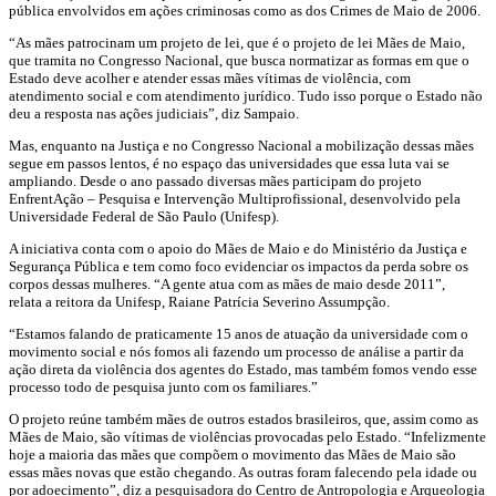
pública envolvidos em ações criminosas como as dos Crimes de Maio de 2006.
“As mães patrocinam um projeto de lei, que é o projeto de lei Mães de Maio,
que tramita no Congresso Nacional, que busca normatizar as formas em que o
Estado deve acolher e atender essas mães vítimas de violência, com
atendimento social e com atendimento jurídico. Tudo isso porque o Estado não
deu a resposta nas ações judiciais”, diz Sampaio.
Mas, enquanto na Justiça e no Congresso Nacional a mobilização dessas mães
segue em passos lentos, é no espaço das universidades que essa luta vai se
ampliando. Desde o ano passado diversas mães participam do projeto
EnfrentAção – Pesquisa e Intervenção Multiprofissional, desenvolvido pela
Universidade Federal de São Paulo (Unifesp).
A iniciativa conta com o apoio do Mães de Maio e do Ministério da Justiça e
Segurança Pública e tem como foco evidenciar os impactos da perda sobre os
corpos dessas mulheres. “A gente atua com as mães de maio desde 2011”,
relata a reitora da Unifesp, Raiane Patrícia Severino Assumpção.
“Estamos falando de praticamente 15 anos de atuação da universidade com o
movimento social e nós fomos ali fazendo um processo de análise a partir da
ação direta da violência dos agentes do Estado, mas também fomos vendo esse
processo todo de pesquisa junto com os familiares.”
O projeto reúne também mães de outros estados brasileiros, que, assim como as
Mães de Maio, são vítimas de violências provocadas pelo Estado. “Infelizmente
hoje a maioria das mães que compõem o movimento das Mães de Maio são
essas mães novas que estão chegando. As outras foram falecendo pela idade ou
por adoecimento”, diz a pesquisadora do Centro de Antropologia e Arqueologia