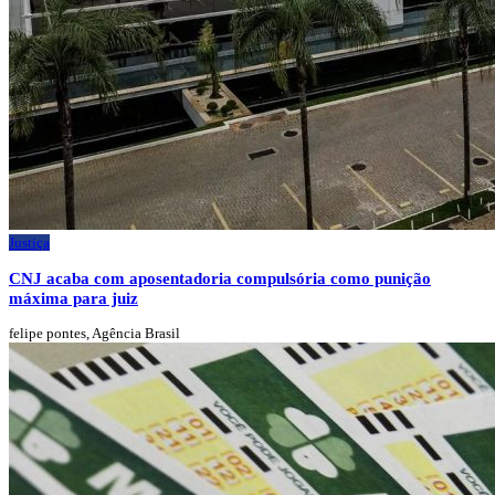
Justiça
CNJ acaba com aposentadoria compulsória como punição
máxima para juiz
felipe pontes, Agência Brasil