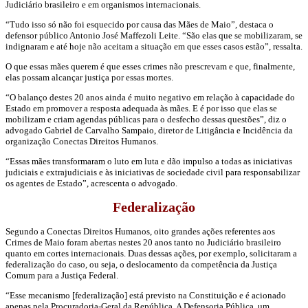
Judiciário brasileiro e em organismos internacionais.
“Tudo isso só não foi esquecido por causa das Mães de Maio”, destaca o
defensor público Antonio José Maffezoli Leite. “São elas que se mobilizaram, se
indignaram e até hoje não aceitam a situação em que esses casos estão”, ressalta.
O que essas mães querem é que esses crimes não prescrevam e que, finalmente,
elas possam alcançar justiça por essas mortes.
“O balanço destes 20 anos ainda é muito negativo em relação à capacidade do
Estado em promover a resposta adequada às mães. E é por isso que elas se
mobilizam e criam agendas públicas para o desfecho dessas questões”, diz o
advogado Gabriel de Carvalho Sampaio, diretor de Litigância e Incidência da
organização Conectas Direitos Humanos.
“Essas mães transformaram o luto em luta e dão impulso a todas as iniciativas
judiciais e extrajudiciais e às iniciativas de sociedade civil para responsabilizar
os agentes de Estado”, acrescenta o advogado.
Federalização
Segundo a Conectas Direitos Humanos, oito grandes ações referentes aos
Crimes de Maio foram abertas nestes 20 anos tanto no Judiciário brasileiro
quanto em cortes internacionais. Duas dessas ações, por exemplo, solicitaram a
federalização do caso, ou seja, o deslocamento da competência da Justiça
Comum para a Justiça Federal.
“Esse mecanismo [federalização] está previsto na Constituição e é acionado
apenas pela Procuradoria-Geral da República. A Defensoria Pública, um