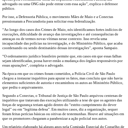
advogado ou uma ONG não pode entrar com essa ação”, explica o defensor
público.
Por isso, a Defensoria Pública, o movimento Mães de Maio e a Conectas
pressionaram a Procuradoria para solicitar essa federalização.
“Ao longo dos casos dos Crimes de Maio, nós identificamos fortes indícios de
execuções, dificuldade de avanço das investigações e até consequências de
ameaças ou de termos novas vítimas nesse contexto. Isso revela uma
incapacidade das polícias na investigação, e do Ministério Público, que acaba
coordenando ou sendo destinatário dessas investigações”, aponta Sampaio.
“O ordenamento jurídico brasileiro permite que, em casos em que essas falhas
sejam identificadas, possa haver então a mudança dos órgãos responsáveis por
essas apurações”, completa o advogado.
Na época em que os crimes foram cometidos, a Polícia Civil de São Paulo
chegou a instaurar inquéritos para apurar os fatos, mas concluiu que não havia
elementos suficientes de autoria e encaminhou os autos ao Ministério Público,
que pediu o arquivamento.
Segundo a Conectas, o Tribunal de Justiça de São Paulo arquivou centenas de
inquéritos que tratavam das execuções utilizando a tese de que os agentes das
forças de segurança teriam agido dentro do “estrito cumprimento do dever
legal” ou em “legítima defesa”. Em muitos casos, diz a organização, sequer
foram feitas perícias básicas ou oitivas de testemunhas. Houve até situações em
que os promotores chegaram a parabenizar a ação policial nos autos.
Um relatório elaborado há alguns anos pela Comissão Especial do Conselho de