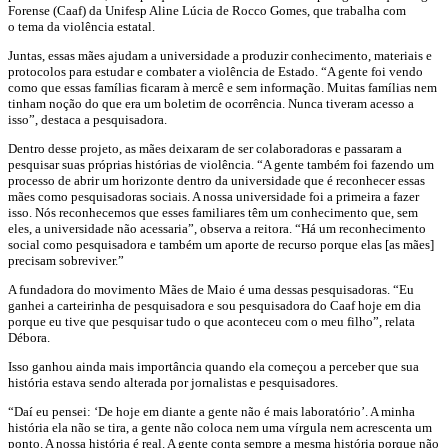
Forense (Caaf) da Unifesp Aline Lúcia de Rocco Gomes, que trabalha com
o tema da violência estatal.
Juntas, essas mães ajudam a universidade a produzir conhecimento, materiais e
protocolos para estudar e combater a violência de Estado. “A gente foi vendo
como que essas famílias ficaram à mercê e sem informação. Muitas famílias nem
tinham noção do que era um boletim de ocorrência. Nunca tiveram acesso a
isso”, destaca a pesquisadora.
Dentro desse projeto, as mães deixaram de ser colaboradoras e passaram a
pesquisar suas próprias histórias de violência. “A gente também foi fazendo um
processo de abrir um horizonte dentro da universidade que é reconhecer essas
mães como pesquisadoras sociais. A nossa universidade foi a primeira a fazer
isso. Nós reconhecemos que esses familiares têm um conhecimento que, sem
eles, a universidade não acessaria”, observa a reitora. “Há um reconhecimento
social como pesquisadora e também um aporte de recurso porque elas [as mães]
precisam sobreviver.”
A fundadora do movimento Mães de Maio é uma dessas pesquisadoras. “Eu
ganhei a carteirinha de pesquisadora e sou pesquisadora do Caaf hoje em dia
porque eu tive que pesquisar tudo o que aconteceu com o meu filho”, relata
Débora.
Isso ganhou ainda mais importância quando ela começou a perceber que sua
história estava sendo alterada por jornalistas e pesquisadores.
“Daí eu pensei: ‘De hoje em diante a gente não é mais laboratório’. A minha
história ela não se tira, a gente não coloca nem uma vírgula nem acrescenta um
ponto. A nossa história é real. A gente conta sempre a mesma história porque não