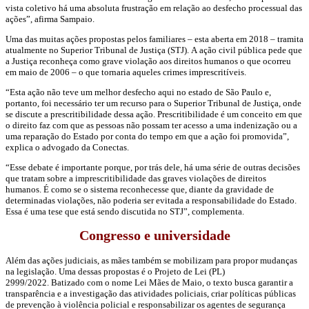
vista coletivo há uma absoluta frustração em relação ao desfecho processual das
ações”, afirma Sampaio.
Uma das muitas ações propostas pelos familiares – esta aberta em 2018 – tramita
atualmente no Superior Tribunal de Justiça (STJ). A ação civil pública pede que
a Justiça reconheça como grave violação aos direitos humanos o que ocorreu
em maio de 2006 – o que tornaria aqueles crimes imprescritíveis.
“Esta ação não teve um melhor desfecho aqui no estado de São Paulo e,
portanto, foi necessário ter um recurso para o Superior Tribunal de Justiça, onde
se discute a prescritibilidade dessa ação. Prescritibilidade é um conceito em que
o direito faz com que as pessoas não possam ter acesso a uma indenização ou a
uma reparação do Estado por conta do tempo em que a ação foi promovida”,
explica o advogado da Conectas.
“Esse debate é importante porque, por trás dele, há uma série de outras decisões
que tratam sobre a imprescritibilidade das graves violações de direitos
humanos. É como se o sistema reconhecesse que, diante da gravidade de
determinadas violações, não poderia ser evitada a responsabilidade do Estado.
Essa é uma tese que está sendo discutida no STJ”, complementa.
Congresso e universidade
Além das ações judiciais, as mães também se mobilizam para propor mudanças
na legislação. Uma dessas propostas é o Projeto de Lei (PL)
2999/2022. Batizado com o nome Lei Mães de Maio, o texto busca garantir a
transparência e a investigação das atividades policiais, criar políticas públicas
de prevenção à violência policial e responsabilizar os agentes de segurança