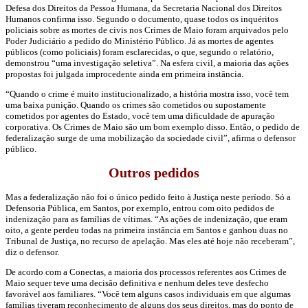
Defesa dos Direitos da Pessoa Humana, da Secretaria Nacional dos Direitos
Humanos confirma isso. Segundo o documento, quase todos os inquéritos
policiais sobre as mortes de civis nos Crimes de Maio foram arquivados pelo
Poder Judiciário a pedido do Ministério Público. Já as mortes de agentes
públicos (como policiais) foram esclarecidas, o que, segundo o relatório,
demonstrou “uma investigação seletiva”. Na esfera civil, a maioria das ações
propostas foi julgada improcedente ainda em primeira instância.
“Quando o crime é muito institucionalizado, a história mostra isso, você tem
uma baixa punição. Quando os crimes são cometidos ou supostamente
cometidos por agentes do Estado, você tem uma dificuldade de apuração
corporativa. Os Crimes de Maio são um bom exemplo disso. Então, o pedido de
federalização surge de uma mobilização da sociedade civil”, afirma o defensor
público.
Outros pedidos
Mas a federalização não foi o único pedido feito à Justiça neste período. Só a
Defensoria Pública, em Santos, por exemplo, entrou com oito pedidos de
indenização para as famílias de vítimas. “As ações de indenização, que eram
oito, a gente perdeu todas na primeira instância em Santos e ganhou duas no
Tribunal de Justiça, no recurso de apelação. Mas eles até hoje não receberam”,
diz o defensor.
De acordo com a Conectas, a maioria dos processos referentes aos Crimes de
Maio sequer teve uma decisão definitiva e nenhum deles teve desfecho
favorável aos familiares. “Você tem alguns casos individuais em que algumas
famílias tiveram reconhecimento de alguns dos seus direitos, mas do ponto de