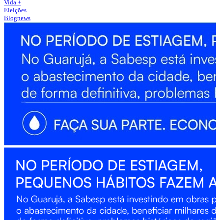
Vida +
Eleições
Blognews