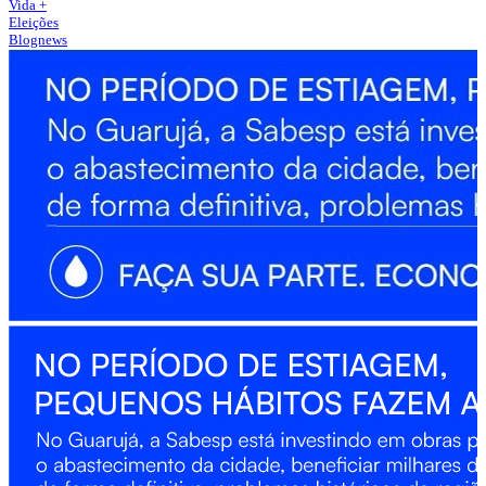
Vida +
Eleições
Blognews