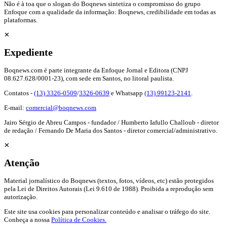
Não é à toa que o slogan do Boqnews sintetiza o compromisso do grupo
Enfoque com a qualidade da informação: Boqnews, credibilidade em todas as
plataformas.
✕
Expediente
Boqnews.com é parte integrante da Enfoque Jornal e Editora (CNPJ
08.627.628/0001-23), com sede em Santos, no litoral paulista.
Contatos -
(13) 3326-0509
/
3326-0639
e Whatsapp
(13) 99123-2141
.
E-mail:
comercial@boqnews.com
Jairo Sérgio de Abreu Campos - fundador / Humberto Iafullo Challoub - diretor
de redação / Fernando De Maria dos Santos - diretor comercial/administrativo.
✕
Atenção
Material jornalístico do Boqnews (textos, fotos, vídeos, etc) estão protegidos
pela Lei de Direitos Autorais (Lei 9.610 de 1988). Proibida a reprodução sem
autorização.
Este site usa cookies para personalizar conteúdo e analisar o tráfego do site.
Conheça a nossa
Política de Cookies.