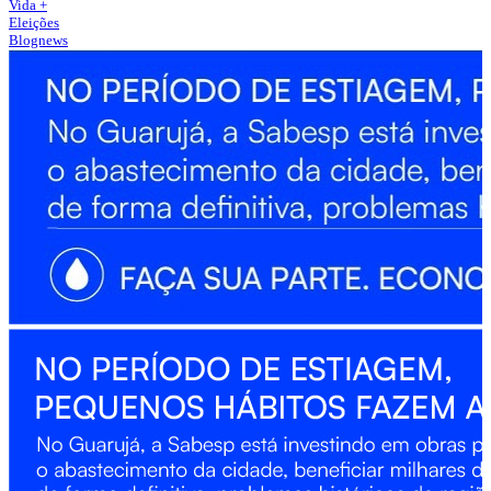
Vida +
Eleições
Blognews