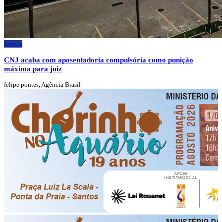
Justiça
CNJ acaba com aposentadoria compulsória como punição
máxima para juiz
felipe pontes, Agência Brasil