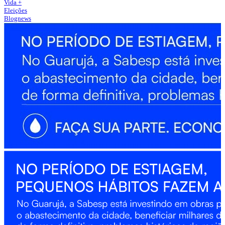
Vida +
Eleições
Blognews