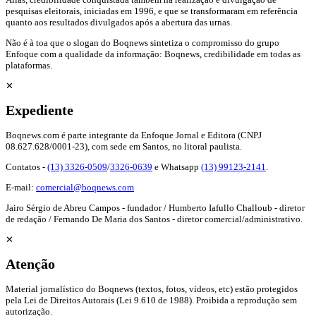
pesquisas eleitorais, iniciadas em 1996, e que se transformaram em referência
quanto aos resultados divulgados após a abertura das urnas.
Não é à toa que o slogan do Boqnews sintetiza o compromisso do grupo
Enfoque com a qualidade da informação: Boqnews, credibilidade em todas as
plataformas.
✕
Expediente
Boqnews.com é parte integrante da Enfoque Jornal e Editora (CNPJ
08.627.628/0001-23), com sede em Santos, no litoral paulista.
Contatos -
(13) 3326-0509
/
3326-0639
e Whatsapp
(13) 99123-2141
.
E-mail:
comercial@boqnews.com
Jairo Sérgio de Abreu Campos - fundador / Humberto Iafullo Challoub - diretor
de redação / Fernando De Maria dos Santos - diretor comercial/administrativo.
✕
Atenção
Material jornalístico do Boqnews (textos, fotos, vídeos, etc) estão protegidos
pela Lei de Direitos Autorais (Lei 9.610 de 1988). Proibida a reprodução sem
autorização.