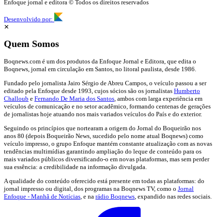
Enfoque jornal e editora © Todos os direitos reservados
Desenvolvido por:
✕
Quem Somos
Boqnews.com é um dos produtos da Enfoque Jornal e Editora, que edita o
Boqnews, jornal em circulação em Santos, no litoral paulista, desde 1986.
Fundado pelo jornalista Jairo Sérgio de Abreu Campos, o veículo passou a ser
editado pela Enfoque desde 1993, cujos sócios são os jornalistas
Humberto
Challoub
e
Fernando De Maria dos Santos
, ambos com larga experiência em
veículos de comunicação e no setor acadêmico, formando centenas de gerações
de jornalistas hoje atuando nos mais variados veículos do País e do exterior.
Seguindo os princípios que nortearam a origem do Jornal do Boqueirão nos
anos 80 (depois Boqueirão News, sucedido pelo nome atual Boqnews) como
veículo impresso, o grupo Enfoque mantém constante atualização com as novas
tendências multimídias garantindo ampliação do leque de conteúdo para os
mais variados públicos diversificando-o em novas plataformas, mas sem perder
sua essência: a credibilidade na informação divulgada.
A qualidade do conteúdo oferecido está presente em todas as plataformas: do
jornal impresso ou digital, dos programas na Boqnews TV, como o
Jornal
Enfoque - Manhã de Notícias
, e na
rádio Boqnews
, expandido nas redes sociais.