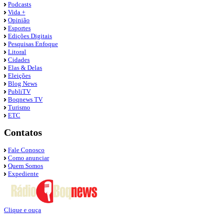
Podcasts
Vida +
Opinião
Esportes
Edições Digitais
Pesquisas Enfoque
Litoral
Cidades
Elas & Delas
Eleições
Blog News
PubliTV
Boqnews TV
Turismo
ETC
Contatos
Fale Conosco
Como anunciar
Quem Somos
Expediente
Clique e ouça