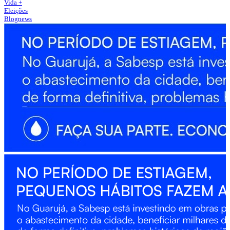
Vida +
Eleições
Blognews