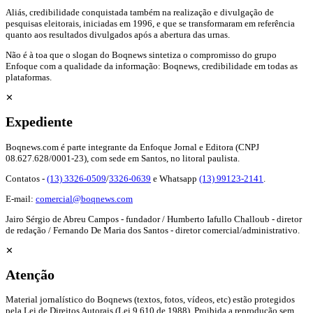
Aliás, credibilidade conquistada também na realização e divulgação de
pesquisas eleitorais, iniciadas em 1996, e que se transformaram em referência
quanto aos resultados divulgados após a abertura das urnas.
Não é à toa que o slogan do Boqnews sintetiza o compromisso do grupo
Enfoque com a qualidade da informação: Boqnews, credibilidade em todas as
plataformas.
✕
Expediente
Boqnews.com é parte integrante da Enfoque Jornal e Editora (CNPJ
08.627.628/0001-23), com sede em Santos, no litoral paulista.
Contatos -
(13) 3326-0509
/
3326-0639
e Whatsapp
(13) 99123-2141
.
E-mail:
comercial@boqnews.com
Jairo Sérgio de Abreu Campos - fundador / Humberto Iafullo Challoub - diretor
de redação / Fernando De Maria dos Santos - diretor comercial/administrativo.
✕
Atenção
Material jornalístico do Boqnews (textos, fotos, vídeos, etc) estão protegidos
pela Lei de Direitos Autorais (Lei 9.610 de 1988). Proibida a reprodução sem