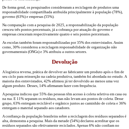
De forma geral, os pesquisados consideraram a reciclagem de produtos uma
responsabilidade compartilhada atribuída principalmente à população (78%),
governo (63%) e empresas (55%).
Na comparação com a pesquisa de 2025, a responsabilização da população
cresceu três pontos percentuais, já a cobrança por atuação do governo e
empresas cresceram respectivamente quatro e seis pontos percentuais.
As escolas também foram responsabilizadas por 35% dos entrevistados. Assim
como, 30% considerou a reciclagem responsabilidade de organização não
governamentais (ONGs) e 3% atribuiu a outros setores.
Devolução
A logística reversa, prática de devolver ao fabricante um produto após o fim de
seu ciclo para reinserção na cadeia produtiva, também foi abordada no estudo. A
maioria dos entrevistados, 42% afirmou já ter devolvido ao menos uma vez
algum produto. Desses, 14% afirmaram fazer com frequência.
A pesquisa indicou que 55% das pessoas têm acesso à coleta seletiva em casa ou
na rua. E 11% separam os resíduos, mas não levam aos pontos de coleta. Desse
grupo, 63% entregam reciclável e orgânico juntos ao caminhão de coleta e 36%
entregam o material separado aos catadores.
A confiança da população brasileira sobre a reciclagem dos resíduos separados é
alta, demonstra a pesquisa. Mais da metade (54%) declarou acreditar que os
resíduos separados são efetivamente reciclados. Apenas 6% não confiam no