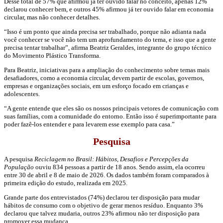
Desse total de 57% que afirmou já ter ouvido falar no conceito, apenas 12%
declarou conhecer bem, e outros 45% afirmou já ter ouvido falar em economia
circular, mas não conhecer detalhes.
“Isso é um ponto que ainda precisa ser trabalhado, porque não adianta nada
você conhecer se você não tem um aprofundamento do tema, e isso que a gente
precisa tentar trabalhar”, afirma Beatriz Geraldes, integrante do grupo técnico
do Movimento Plástico Transforma.
Para Beatriz, iniciativas para a ampliação do conhecimento sobre temas mais
desafiadores, como a economia circular, devem partir de escolas, governos,
empresas e organizações sociais, em um esforço focado em crianças e
adolescentes.
“A gente entende que eles são os nossos principais vetores de comunicação com
suas famílias, com a comunidade do entorno. Então isso é superimportante para
poder fazê-los entender e para levarem esse exemplo para casa.”
Pesquisa
A pesquisa
Reciclagem no Brasil: Hábitos, Desafios e Percepções da
População
ouviu 834 pessoas a partir de 18 anos. Sendo assim, ela ocorreu
entre 30 de abril e 8 de maio de 2026. Os dados também foram comparados à
primeira edição do estudo, realizada em 2025.
Grande parte dos entrevistados (74%) declarou ter disposição para mudar
hábitos de consumo com o objetivo de gerar menos resíduo. Enquanto 3%
declarou que talvez mudaria, outros 23% afirmou não ter disposição para
promover essa mudança.