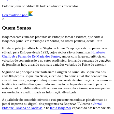
Enfoque jornal e editora © Todos os direitos reservados
Desenvolvido por:
✕
Quem Somos
Boqnews.com é um dos produtos da Enfoque Jornal e Editora, que edita o
Boqnews, jornal em circulação em Santos, no litoral paulista, desde 1986.
Fundado pelo jornalista Jairo Sérgio de Abreu Campos, o veículo passou a ser
editado pela Enfoque desde 1993, cujos sócios são os jornalistas
Humberto
Challoub
e
Fernando De Maria dos Santos
, ambos com larga experiência em
veículos de comunicação e no setor acadêmico, formando centenas de gerações
de jornalistas hoje atuando nos mais variados veículos do País e do exterior.
Seguindo os princípios que nortearam a origem do Jornal do Boqueirão nos
anos 80 (depois Boqueirão News, sucedido pelo nome atual Boqnews) como
veículo impresso, o grupo Enfoque mantém constante atualização com as novas
tendências multimídias garantindo ampliação do leque de conteúdo para os
mais variados públicos diversificando-o em novas plataformas, mas sem perder
sua essência: a credibilidade na informação divulgada.
A qualidade do conteúdo oferecido está presente em todas as plataformas: do
jornal impresso ou digital, dos programas na Boqnews TV, como o
Jornal
Enfoque - Manhã de Notícias
, e na
rádio Boqnews
, expandido nas redes sociais.