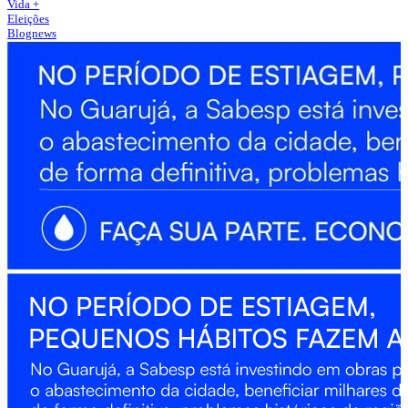
Vida +
Eleições
Blognews