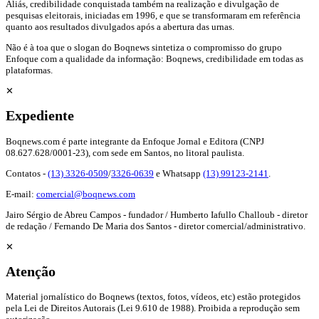
Aliás, credibilidade conquistada também na realização e divulgação de
pesquisas eleitorais, iniciadas em 1996, e que se transformaram em referência
quanto aos resultados divulgados após a abertura das urnas.
Não é à toa que o slogan do Boqnews sintetiza o compromisso do grupo
Enfoque com a qualidade da informação: Boqnews, credibilidade em todas as
plataformas.
✕
Expediente
Boqnews.com é parte integrante da Enfoque Jornal e Editora (CNPJ
08.627.628/0001-23), com sede em Santos, no litoral paulista.
Contatos -
(13) 3326-0509
/
3326-0639
e Whatsapp
(13) 99123-2141
.
E-mail:
comercial@boqnews.com
Jairo Sérgio de Abreu Campos - fundador / Humberto Iafullo Challoub - diretor
de redação / Fernando De Maria dos Santos - diretor comercial/administrativo.
✕
Atenção
Material jornalístico do Boqnews (textos, fotos, vídeos, etc) estão protegidos
pela Lei de Direitos Autorais (Lei 9.610 de 1988). Proibida a reprodução sem