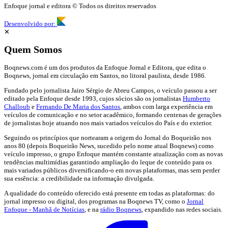
Enfoque jornal e editora © Todos os direitos reservados
Desenvolvido por:
✕
Quem Somos
Boqnews.com é um dos produtos da Enfoque Jornal e Editora, que edita o
Boqnews, jornal em circulação em Santos, no litoral paulista, desde 1986.
Fundado pelo jornalista Jairo Sérgio de Abreu Campos, o veículo passou a ser
editado pela Enfoque desde 1993, cujos sócios são os jornalistas
Humberto
Challoub
e
Fernando De Maria dos Santos
, ambos com larga experiência em
veículos de comunicação e no setor acadêmico, formando centenas de gerações
de jornalistas hoje atuando nos mais variados veículos do País e do exterior.
Seguindo os princípios que nortearam a origem do Jornal do Boqueirão nos
anos 80 (depois Boqueirão News, sucedido pelo nome atual Boqnews) como
veículo impresso, o grupo Enfoque mantém constante atualização com as novas
tendências multimídias garantindo ampliação do leque de conteúdo para os
mais variados públicos diversificando-o em novas plataformas, mas sem perder
sua essência: a credibilidade na informação divulgada.
A qualidade do conteúdo oferecido está presente em todas as plataformas: do
jornal impresso ou digital, dos programas na Boqnews TV, como o
Jornal
Enfoque - Manhã de Notícias
, e na
rádio Boqnews
, expandido nas redes sociais.