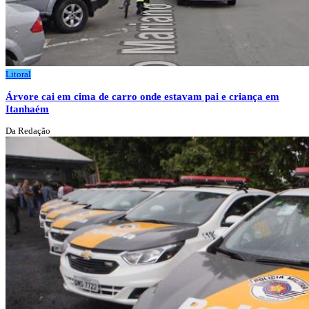
Litoral
Árvore cai em cima de carro onde estavam pai e criança em
Itanhaém
Da Redação