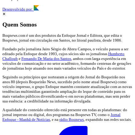
Desenvolvido por:
✕
Quem Somos
Boqnews.com é um dos produtos da Enfoque Jornal e Editora, que edita o
Boqnews, jornal em circulação em Santos, no litoral paulista, desde 1986.
Fundado pelo jornalista Jairo Sérgio de Abreu Campos, o veículo passou a ser
editado pela Enfoque desde 1993, cujos sócios são os jornalistas
Humberto
Challoub
e
Fernando De Maria dos Santos
, ambos com larga experiência em
veículos de comunicação e no setor acadêmico, formando centenas de gerações
de jornalistas hoje atuando nos mais variados veículos do País e do exterior.
Seguindo os princípios que nortearam a origem do Jornal do Boqueirão nos
anos 80 (depois Boqueirão News, sucedido pelo nome atual Boqnews) como
veículo impresso, o grupo Enfoque mantém constante atualização com as novas
tendências multimídias garantindo ampliação do leque de conteúdo para os
mais variados públicos diversificando-o em novas plataformas, mas sem perder
sua essência: a credibilidade na informação divulgada.
A qualidade do conteúdo oferecido está presente em todas as plataformas: do
jornal impresso ou digital, dos programas na Boqnews TV, como o
Jornal
Enfoque - Manhã de Notícias
, e na
rádio Boqnews
, expandido nas redes sociais.