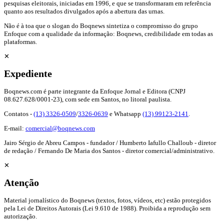
pesquisas eleitorais, iniciadas em 1996, e que se transformaram em referência
quanto aos resultados divulgados após a abertura das urnas.
Não é à toa que o slogan do Boqnews sintetiza o compromisso do grupo
Enfoque com a qualidade da informação: Boqnews, credibilidade em todas as
plataformas.
✕
Expediente
Boqnews.com é parte integrante da Enfoque Jornal e Editora (CNPJ
08.627.628/0001-23), com sede em Santos, no litoral paulista.
Contatos -
(13) 3326-0509
/
3326-0639
e Whatsapp
(13) 99123-2141
.
E-mail:
comercial@boqnews.com
Jairo Sérgio de Abreu Campos - fundador / Humberto Iafullo Challoub - diretor
de redação / Fernando De Maria dos Santos - diretor comercial/administrativo.
✕
Atenção
Material jornalístico do Boqnews (textos, fotos, vídeos, etc) estão protegidos
pela Lei de Direitos Autorais (Lei 9.610 de 1988). Proibida a reprodução sem
autorização.