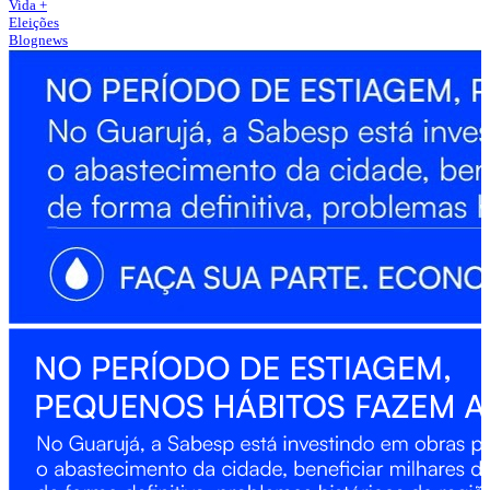
Vida +
Eleições
Blognews