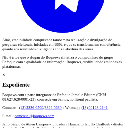
Aliás, credibilidade conquistada também na realização e divulgação de
pesquisas eleitorais, iniciadas em 1996, e que se transformaram em referência
quanto aos resultados divulgados após a abertura das urnas.
Não é à toa que o slogan do Boqnews sintetiza o compromisso do grupo
Enfoque com a qualidade da informação: Boqnews, credibilidade em todas as
plataformas.
✕
Expediente
Boqnews.com é parte integrante da Enfoque Jornal e Editora (CNPJ
08.627.628/0001-23), com sede em Santos, no litoral paulista.
Contatos -
(13) 3326-0509
/
3326-0639
e Whatsapp
(13) 99123-2141
.
E-mail:
comercial@boqnews.com
Jairo Sérgio de Abreu Campos - fundador / Humberto Iafullo Challoub - diretor