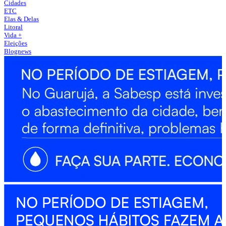
Cidades
ETC
Elas & Delas
Litoral
Vida +
Eleições
Blognews