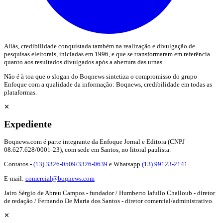
Aliás, credibilidade conquistada também na realização e divulgação de
pesquisas eleitorais, iniciadas em 1996, e que se transformaram em referência
quanto aos resultados divulgados após a abertura das urnas.
Não é à toa que o slogan do Boqnews sintetiza o compromisso do grupo
Enfoque com a qualidade da informação: Boqnews, credibilidade em todas as
plataformas.
✕
Expediente
Boqnews.com é parte integrante da Enfoque Jornal e Editora (CNPJ
08.627.628/0001-23), com sede em Santos, no litoral paulista.
Contatos -
(13) 3326-0509
/
3326-0639
e Whatsapp
(13) 99123-2141
.
E-mail:
comercial@boqnews.com
Jairo Sérgio de Abreu Campos - fundador / Humberto Iafullo Challoub - diretor
de redação / Fernando De Maria dos Santos - diretor comercial/administrativo.
✕