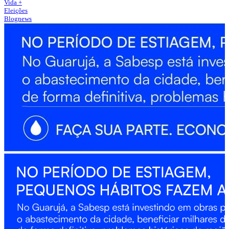
Vida +
Eleições
Blognews