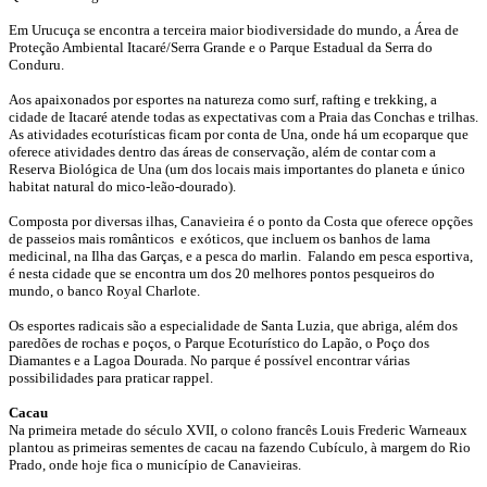
Em Urucuça se encontra a terceira maior biodiversidade do mundo, a Área de
Proteção Ambiental Itacaré/Serra Grande e o Parque Estadual da Serra do
Conduru.
Aos apaixonados por esportes na natureza como surf, rafting e trekking, a
cidade de Itacaré atende todas as expectativas com a Praia das Conchas e trilhas.
As atividades ecoturísticas ficam por conta de Una, onde há um ecoparque que
oferece atividades dentro das áreas de conservação, além de contar com a
Reserva Biológica de Una (um dos locais mais importantes do planeta e único
habitat natural do mico-leão-dourado).
Composta por diversas ilhas, Canavieira é o ponto da Costa que oferece opções
de passeios mais românticos e exóticos, que incluem os banhos de lama
medicinal, na Ilha das Garças, e a pesca do marlin. Falando em pesca esportiva,
é nesta cidade que se encontra um dos 20 melhores pontos pesqueiros do
mundo, o banco Royal Charlote.
Os esportes radicais são a especialidade de Santa Luzia, que abriga, além dos
paredões de rochas e poços, o Parque Ecoturístico do Lapão, o Poço dos
Diamantes e a Lagoa Dourada. No parque é possível encontrar várias
possibilidades para praticar rappel.
Cacau
Na primeira metade do século XVII, o colono francês Louis Frederic Warneaux
plantou as primeiras sementes de cacau na fazendo Cubículo, à margem do Rio
Prado, onde hoje fica o município de Canavieiras.