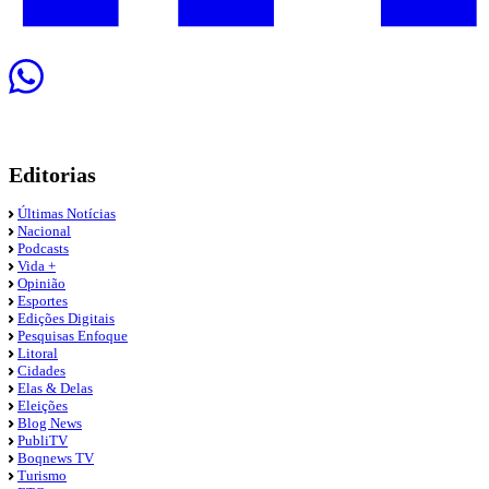
Editorias
Últimas Notícias
Nacional
Podcasts
Vida +
Opinião
Esportes
Edições Digitais
Pesquisas Enfoque
Litoral
Cidades
Elas & Delas
Eleições
Blog News
PubliTV
Boqnews TV
Turismo