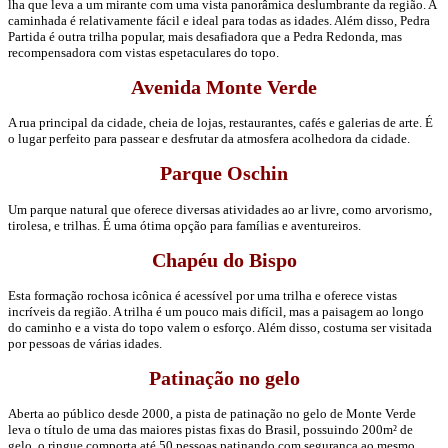
lha que leva a um mirante com uma vista panorâmica deslumbrante da região. A
caminhada é relativamente fácil e ideal para todas as idades. Além disso, Pedra
Partida é outra trilha popular, mais desafiadora que a Pedra Redonda, mas
recompensadora com vistas espetaculares do topo.
Avenida Monte Verde
A rua principal da cidade, cheia de lojas, restaurantes, cafés e galerias de arte. É
o lugar perfeito para passear e desfrutar da atmosfera acolhedora da cidade.
Parque Oschin
Um parque natural que oferece diversas atividades ao ar livre, como arvorismo,
tirolesa, e trilhas. É uma ótima opção para famílias e aventureiros.
Chapéu do Bispo
Esta formação rochosa icônica é acessível por uma trilha e oferece vistas
incríveis da região. A trilha é um pouco mais difícil, mas a paisagem ao longo
do caminho e a vista do topo valem o esforço. Além disso, costuma ser visitada
por pessoas de várias idades.
Patinação no gelo
Aberta ao público desde 2000, a pista de patinação no gelo de Monte Verde
leva o título de uma das maiores pistas fixas do Brasil, possuindo 200m² de
gelo, o ringue comporta até 50 pessoas patinando com segurança ao mesmo