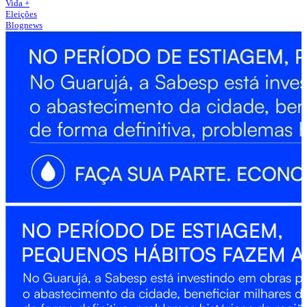
Vida +
Eleições
Blognews