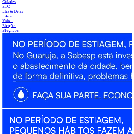
Cidades
ETC
Elas & Delas
Litoral
Vida +
Eleições
Blognews