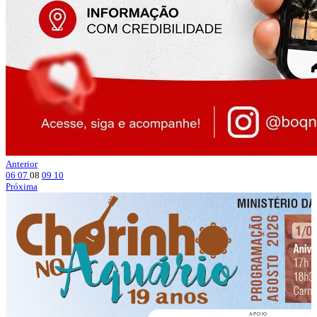
Anterior
06
07
08
09
10
Próxima