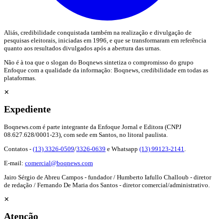
Aliás, credibilidade conquistada também na realização e divulgação de
pesquisas eleitorais, iniciadas em 1996, e que se transformaram em referência
quanto aos resultados divulgados após a abertura das urnas.
Não é à toa que o slogan do Boqnews sintetiza o compromisso do grupo
Enfoque com a qualidade da informação: Boqnews, credibilidade em todas as
plataformas.
✕
Expediente
Boqnews.com é parte integrante da Enfoque Jornal e Editora (CNPJ
08.627.628/0001-23), com sede em Santos, no litoral paulista.
Contatos -
(13) 3326-0509
/
3326-0639
e Whatsapp
(13) 99123-2141
.
E-mail:
comercial@boqnews.com
Jairo Sérgio de Abreu Campos - fundador / Humberto Iafullo Challoub - diretor
de redação / Fernando De Maria dos Santos - diretor comercial/administrativo.
✕
Atenção