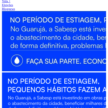
Vida +
Eleições
Blognews