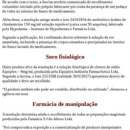
De acordo com o texto, a Anvisa recebeu comunicado de recolhimento
voluntário iniciado pelo próprio fabricante por conta da presença de um pedaço
de vidro no interior do frasco do medicamento.
Além disso, a resolução atinge ainda o lote 24101854 do antibiótico fosfato de
clindamicina 150 mg/ml solução injetável (caixa com 50 ampolas), fabricado
pela Hypofarma – Instituto de Hypodermia e Farmácia Ltda.
Segundo a publicação, foi confirmado desvio referente à solução de cor
amarelada, incluindo a presença de corpos estranhos e precipitados no interior
do frasco lacrado do medicamento.
Soro fisiológico
Outro produto alvo da resolução é a solução fisiológica de cloreto de sódio
Equiplex – 9mg/ml, produzida pela Equiplex Indústria Farmacêutica Ltda.
Segundo a Anvisa, o lote 2513588 (validade 30/6/2027) apresentou desvio de
qualidade e deve ser recolhido.
“O produto também não pode ser vendido, distribuído ou utilizado”, destacou a
agência em nota.
Farmácia de manipulação
A resolução determina ainda o recolhimento de todas as preparações magistrais
produzidas pela Farmácia S J do Jabour Ltda.
“Foi comprovada a exposição e a comercialização de produtos manipulados