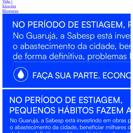
Vida +
Eleições
Blognews