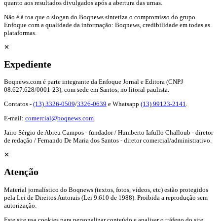
quanto aos resultados divulgados após a abertura das urnas.
Não é à toa que o slogan do Boqnews sintetiza o compromisso do grupo
Enfoque com a qualidade da informação: Boqnews, credibilidade em todas as
plataformas.
✕
Expediente
Boqnews.com é parte integrante da Enfoque Jornal e Editora (CNPJ
08.627.628/0001-23), com sede em Santos, no litoral paulista.
Contatos -
(13) 3326-0509
/
3326-0639
e Whatsapp
(13) 99123-2141
.
E-mail:
comercial@boqnews.com
Jairo Sérgio de Abreu Campos - fundador / Humberto Iafullo Challoub - diretor
de redação / Fernando De Maria dos Santos - diretor comercial/administrativo.
✕
Atenção
Material jornalístico do Boqnews (textos, fotos, vídeos, etc) estão protegidos
pela Lei de Direitos Autorais (Lei 9.610 de 1988). Proibida a reprodução sem
autorização.
Este site usa cookies para personalizar conteúdo e analisar o tráfego do site.