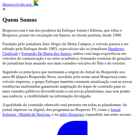
Desenvolvido por:
✕
Quem Somos
Boqnews.com é um dos produtos da Enfoque Jornal e Editora, que edita o
Boqnews, jornal em circulação em Santos, no litoral paulista, desde 1986.
Fundado pelo jornalista Jairo Sérgio de Abreu Campos, o veículo passou a ser
editado pela Enfoque desde 1993, cujos sócios são os jornalistas
Humberto
Challoub
e
Fernando De Maria dos Santos
, ambos com larga experiência em
veículos de comunicação e no setor acadêmico, formando centenas de gerações
de jornalistas hoje atuando nos mais variados veículos do País e do exterior.
Seguindo os princípios que nortearam a origem do Jornal do Boqueirão nos
anos 80 (depois Boqueirão News, sucedido pelo nome atual Boqnews) como
veículo impresso, o grupo Enfoque mantém constante atualização com as novas
tendências multimídias garantindo ampliação do leque de conteúdo para os
mais variados públicos diversificando-o em novas plataformas, mas sem perder
sua essência: a credibilidade na informação divulgada.
A qualidade do conteúdo oferecido está presente em todas as plataformas: do
jornal impresso ou digital, dos programas na Boqnews TV, como o
Jornal
Enfoque - Manhã de Notícias
, e na
rádio Boqnews
, expandido nas redes sociais.