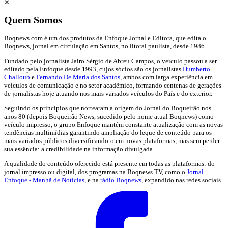
✕
Quem Somos
Boqnews.com é um dos produtos da Enfoque Jornal e Editora, que edita o
Boqnews, jornal em circulação em Santos, no litoral paulista, desde 1986.
Fundado pelo jornalista Jairo Sérgio de Abreu Campos, o veículo passou a ser
editado pela Enfoque desde 1993, cujos sócios são os jornalistas
Humberto
Challoub
e
Fernando De Maria dos Santos
, ambos com larga experiência em
veículos de comunicação e no setor acadêmico, formando centenas de gerações
de jornalistas hoje atuando nos mais variados veículos do País e do exterior.
Seguindo os princípios que nortearam a origem do Jornal do Boqueirão nos
anos 80 (depois Boqueirão News, sucedido pelo nome atual Boqnews) como
veículo impresso, o grupo Enfoque mantém constante atualização com as novas
tendências multimídias garantindo ampliação do leque de conteúdo para os
mais variados públicos diversificando-o em novas plataformas, mas sem perder
sua essência: a credibilidade na informação divulgada.
A qualidade do conteúdo oferecido está presente em todas as plataformas: do
jornal impresso ou digital, dos programas na Boqnews TV, como o
Jornal
Enfoque - Manhã de Notícias
, e na
rádio Boqnews
, expandido nas redes sociais.