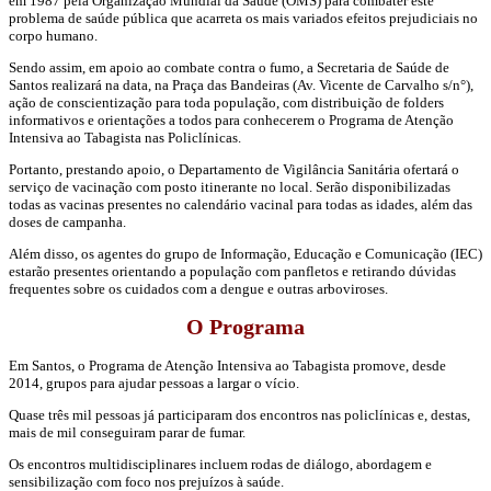
em 1987 pela Organização Mundial da Saúde (OMS) para combater este
problema de saúde pública que acarreta os mais variados efeitos prejudiciais no
corpo humano.
Sendo assim, em apoio ao combate contra o fumo, a Secretaria de Saúde de
Santos realizará na data, na Praça das Bandeiras (Av. Vicente de Carvalho s/n°),
ação de conscientização para toda população, com distribuição de folders
informativos e orientações a todos para conhecerem o Programa de Atenção
Intensiva ao Tabagista nas Policlínicas.
Portanto, prestando apoio, o Departamento de Vigilância Sanitária ofertará o
serviço de vacinação com posto itinerante no local. Serão disponibilizadas
todas as vacinas presentes no calendário vacinal para todas as idades, além das
doses de campanha.
Além disso, os agentes do grupo de Informação, Educação e Comunicação (IEC)
estarão presentes orientando a população com panfletos e retirando dúvidas
frequentes sobre os cuidados com a dengue e outras arboviroses.
O Programa
Em Santos, o Programa de Atenção Intensiva ao Tabagista promove, desde
2014, grupos para ajudar pessoas a largar o vício.
Quase três mil pessoas já participaram dos encontros nas policlínicas e, destas,
mais de mil conseguiram parar de fumar.
Os encontros multidisciplinares incluem rodas de diálogo, abordagem e
sensibilização com foco nos prejuízos à saúde.