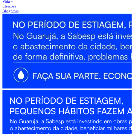
Vida +
Eleições
Blognews