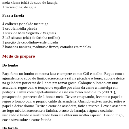
meia xícara (chá) de suco de laranja
1 xícara (chá) de água
Para a farofa
4 colheres (sopa) de manteiga
1 cebola média picada
1 stick de Meu Segredo 7 Vegetais
2 1/2 xícaras (chá) de farinha (milho)
1 porção de cebolinha-verde picada
2 bananas-nanicas, maduras e firmes, cortadas em rodelas
Modo de preparo
Do lombo
Faça furos no lombo com uma faca e tempere com o Gril e o alho. Regue com a
aguardente, o suco de limão, acrescente a sálvia picada e o louro, cubra e deixe
na geladeira por cerca de 1 hora pra tomar gosto. Coloque o lombo em uma
assadeira, regue com o tempero e espalhe por cima da carne a manteiga em
pedaços. Cubra com papel-alumínio e asse em forno médio-alto (200 °C),
preaquecido, por cerca de 1 hora e meia. De vez em quando, levante o papel e
regue o lombo com o próprio caldo da assadeira. Quando estiver macio, retire o
papel e deixe dourar. Retire a carne da assadeira, fatie e reserve. Leve a assadeira
ao fogo médio, acrescente a farinha, o suco de laranja, a água e cozinhe,
raspando o fundo e misturando bem até obter um molho espesso. Tire do fogo,
coe e sirva sobre a carne fatiada.
Da farofa