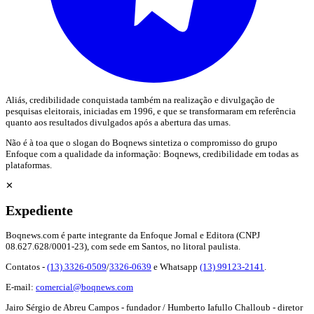
Aliás, credibilidade conquistada também na realização e divulgação de
pesquisas eleitorais, iniciadas em 1996, e que se transformaram em referência
quanto aos resultados divulgados após a abertura das urnas.
Não é à toa que o slogan do Boqnews sintetiza o compromisso do grupo
Enfoque com a qualidade da informação: Boqnews, credibilidade em todas as
plataformas.
✕
Expediente
Boqnews.com é parte integrante da Enfoque Jornal e Editora (CNPJ
08.627.628/0001-23), com sede em Santos, no litoral paulista.
Contatos -
(13) 3326-0509
/
3326-0639
e Whatsapp
(13) 99123-2141
.
E-mail:
comercial@boqnews.com
Jairo Sérgio de Abreu Campos - fundador / Humberto Iafullo Challoub - diretor