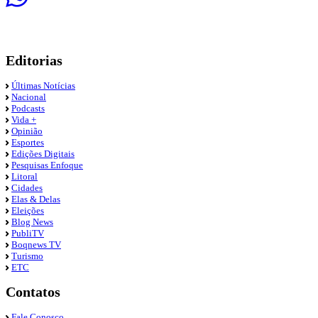
Editorias
Últimas Notícias
Nacional
Podcasts
Vida +
Opinião
Esportes
Edições Digitais
Pesquisas Enfoque
Litoral
Cidades
Elas & Delas
Eleições
Blog News
PubliTV
Boqnews TV
Turismo
ETC
Contatos
Fale Conosco