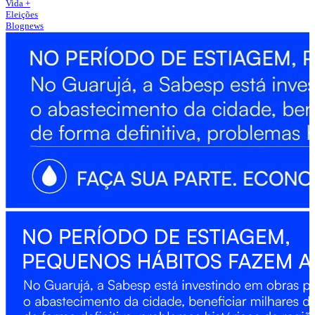
Vida +
Eleições
Blognews