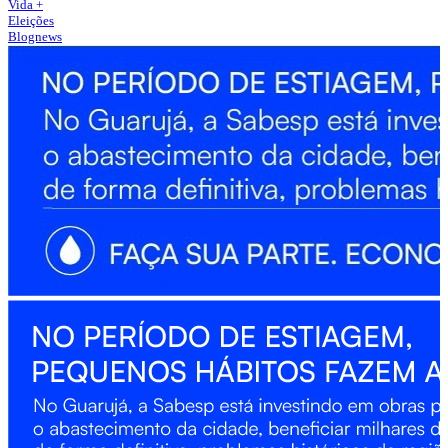
Vida +
Eleições
Blognews