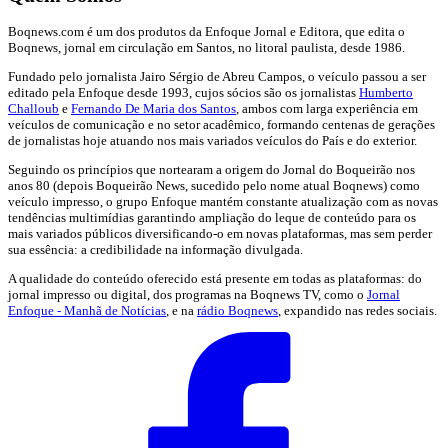
Boqnews.com é um dos produtos da Enfoque Jornal e Editora, que edita o
Boqnews, jornal em circulação em Santos, no litoral paulista, desde 1986.
Fundado pelo jornalista Jairo Sérgio de Abreu Campos, o veículo passou a ser
editado pela Enfoque desde 1993, cujos sócios são os jornalistas
Humberto
Challoub
e
Fernando De Maria dos Santos
, ambos com larga experiência em
veículos de comunicação e no setor acadêmico, formando centenas de gerações
de jornalistas hoje atuando nos mais variados veículos do País e do exterior.
Seguindo os princípios que nortearam a origem do Jornal do Boqueirão nos
anos 80 (depois Boqueirão News, sucedido pelo nome atual Boqnews) como
veículo impresso, o grupo Enfoque mantém constante atualização com as novas
tendências multimídias garantindo ampliação do leque de conteúdo para os
mais variados públicos diversificando-o em novas plataformas, mas sem perder
sua essência: a credibilidade na informação divulgada.
A qualidade do conteúdo oferecido está presente em todas as plataformas: do
jornal impresso ou digital, dos programas na Boqnews TV, como o
Jornal
Enfoque - Manhã de Notícias
, e na
rádio Boqnews
, expandido nas redes sociais.