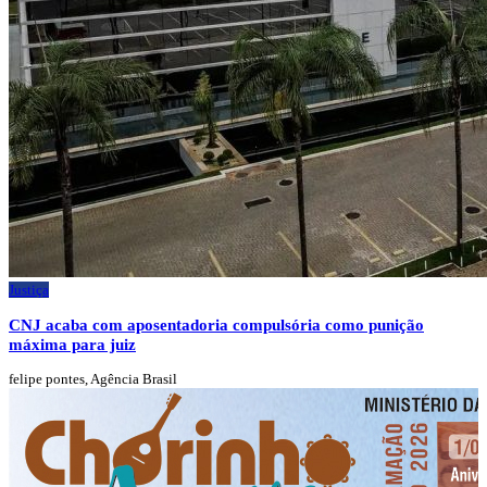
Justiça
CNJ acaba com aposentadoria compulsória como punição
máxima para juiz
felipe pontes, Agência Brasil