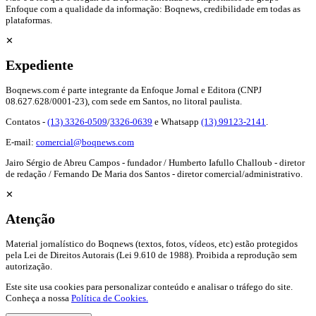
Enfoque com a qualidade da informação: Boqnews, credibilidade em todas as
plataformas.
✕
Expediente
Boqnews.com é parte integrante da Enfoque Jornal e Editora (CNPJ
08.627.628/0001-23), com sede em Santos, no litoral paulista.
Contatos -
(13) 3326-0509
/
3326-0639
e Whatsapp
(13) 99123-2141
.
E-mail:
comercial@boqnews.com
Jairo Sérgio de Abreu Campos - fundador / Humberto Iafullo Challoub - diretor
de redação / Fernando De Maria dos Santos - diretor comercial/administrativo.
✕
Atenção
Material jornalístico do Boqnews (textos, fotos, vídeos, etc) estão protegidos
pela Lei de Direitos Autorais (Lei 9.610 de 1988). Proibida a reprodução sem
autorização.
Este site usa cookies para personalizar conteúdo e analisar o tráfego do site.
Conheça a nossa
Política de Cookies.