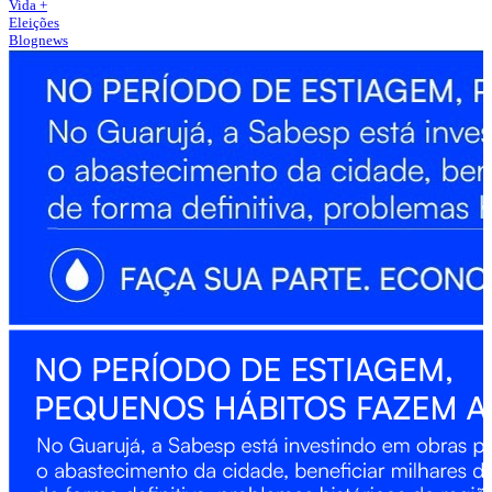
Vida +
Eleições
Blognews