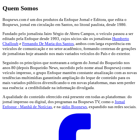
Quem Somos
Boqnews.com é um dos produtos da Enfoque Jornal e Editora, que edita o
Boqnews, jornal em circulação em Santos, no litoral paulista, desde 1986.
Fundado pelo jornalista Jairo Sérgio de Abreu Campos, o veículo passou a ser
editado pela Enfoque desde 1993, cujos sócios são os jornalistas
Humberto
Challoub
e
Fernando De Maria dos Santos
, ambos com larga experiência em
veículos de comunicação e no setor acadêmico, formando centenas de gerações
de jornalistas hoje atuando nos mais variados veículos do País e do exterior.
Seguindo os princípios que nortearam a origem do Jornal do Boqueirão nos
anos 80 (depois Boqueirão News, sucedido pelo nome atual Boqnews) como
veículo impresso, o grupo Enfoque mantém constante atualização com as novas
tendências multimídias garantindo ampliação do leque de conteúdo para os
mais variados públicos diversificando-o em novas plataformas, mas sem perder
sua essência: a credibilidade na informação divulgada.
A qualidade do conteúdo oferecido está presente em todas as plataformas: do
jornal impresso ou digital, dos programas na Boqnews TV, como o
Jornal
Enfoque - Manhã de Notícias
, e na
rádio Boqnews
, expandido nas redes sociais.