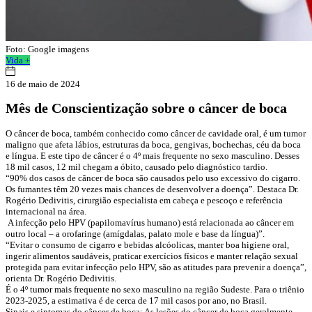
Foto: Google imagens
Vida +
16 de maio de 2024
Mês de Conscientização sobre o câncer de boca
O câncer de boca, também conhecido como câncer de cavidade oral, é um tumor
maligno que afeta lábios, estruturas da boca, gengivas, bochechas, céu da boca
e língua. E este tipo de câncer é o 4º mais frequente no sexo masculino. Desses
18 mil casos, 12 mil chegam a óbito, causado pelo diagnóstico tardio.
“90% dos casos de câncer de boca são causados pelo uso excessivo do cigarro.
Os fumantes têm 20 vezes mais chances de desenvolver a doença”. Destaca Dr.
Rogério Dedivitis, cirurgião especialista em cabeça e pescoço e referência
internacional na área.
A infecção pelo HPV (papilomavírus humano) está relacionada ao câncer em
outro local – a orofaringe (amígdalas, palato mole e base da língua)”.
“Evitar o consumo de cigarro e bebidas alcóolicas, manter boa higiene oral,
ingerir alimentos saudáveis, praticar exercícios físicos e manter relação sexual
protegida para evitar infecção pelo HPV, são as atitudes para prevenir a doença”,
orienta Dr. Rogério Dedivitis.
É o 4º tumor mais frequente no sexo masculino na região Sudeste. Para o triênio
2023-2025, a estimativa é de cerca de 17 mil casos por ano, no Brasil.
Sinais e sintomas do câncer de boca: As lesões do câncer de boca geralmente