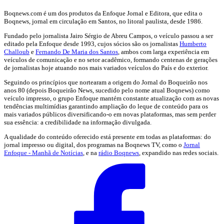
Boqnews.com é um dos produtos da Enfoque Jornal e Editora, que edita o
Boqnews, jornal em circulação em Santos, no litoral paulista, desde 1986.
Fundado pelo jornalista Jairo Sérgio de Abreu Campos, o veículo passou a ser
editado pela Enfoque desde 1993, cujos sócios são os jornalistas
Humberto
Challoub
e
Fernando De Maria dos Santos
, ambos com larga experiência em
veículos de comunicação e no setor acadêmico, formando centenas de gerações
de jornalistas hoje atuando nos mais variados veículos do País e do exterior.
Seguindo os princípios que nortearam a origem do Jornal do Boqueirão nos
anos 80 (depois Boqueirão News, sucedido pelo nome atual Boqnews) como
veículo impresso, o grupo Enfoque mantém constante atualização com as novas
tendências multimídias garantindo ampliação do leque de conteúdo para os
mais variados públicos diversificando-o em novas plataformas, mas sem perder
sua essência: a credibilidade na informação divulgada.
A qualidade do conteúdo oferecido está presente em todas as plataformas: do
jornal impresso ou digital, dos programas na Boqnews TV, como o
Jornal
Enfoque - Manhã de Notícias
, e na
rádio Boqnews
, expandido nas redes sociais.