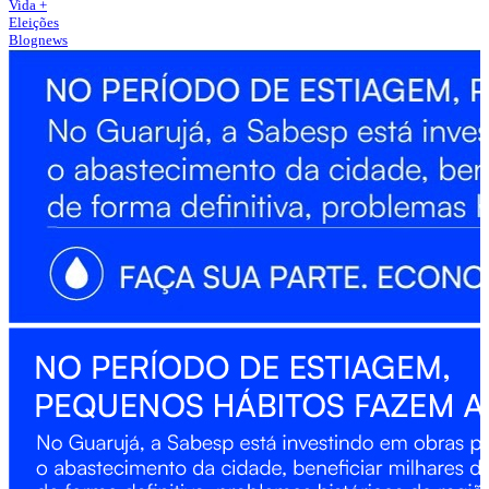
Vida +
Eleições
Blognews