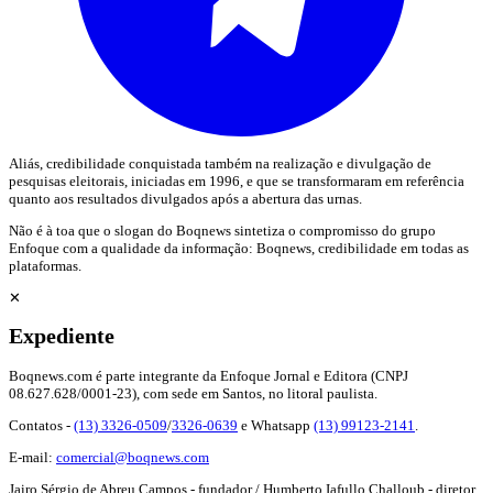
Aliás, credibilidade conquistada também na realização e divulgação de
pesquisas eleitorais, iniciadas em 1996, e que se transformaram em referência
quanto aos resultados divulgados após a abertura das urnas.
Não é à toa que o slogan do Boqnews sintetiza o compromisso do grupo
Enfoque com a qualidade da informação: Boqnews, credibilidade em todas as
plataformas.
✕
Expediente
Boqnews.com é parte integrante da Enfoque Jornal e Editora (CNPJ
08.627.628/0001-23), com sede em Santos, no litoral paulista.
Contatos -
(13) 3326-0509
/
3326-0639
e Whatsapp
(13) 99123-2141
.
E-mail:
comercial@boqnews.com
Jairo Sérgio de Abreu Campos - fundador / Humberto Iafullo Challoub - diretor