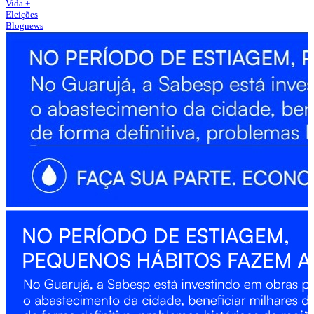
Vida +
Eleições
Blognews