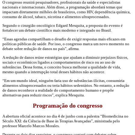
O congresso reunirá pesquisadores, profissionais da saúde e especialistas
nacionais e internacionais. Além disso, a programação abordará temas que
impactam diretamente milhões de brasileiros, como HIV, dependência química,
consumo de álcool, tabaco, nicotina e alimentos ultraprocessados.
Segundo o cirurgião oncológico
Edgard Mesquita
, a proposta do evento é
fortalecer um debate científico mais moderno e integrado no Brasil.
“Essas agendas compartilham o desafio de exigir respostas mais eficazes em
políticas públicas de saúde. Por isso, o congresso marca um novo momento no
debate sobre redução de danos no país”, afirma.
A redução de danos reúne estratégias que ajudam a diminuir prejuízos físicos,
sociais e econômicos ligados a comportamentos de risco ou ao uso de
substâncias. Dessa forma, o conceito busca melhorar a qualidade de vida,
mesmo quando a interrupção total desses hábitos não acontece.
“Em um mundo ideal, ninguém faria uso de substâncias ilícitas, consumiria
alimentos ultraprocessados ou teria hábitos sedentários. No entanto, a redução
de danos reconhece a realidade do comportamento humano e propõe
alternativas para reduzir riscos”, explica Mesquita.
Programação do congresso
A abertura oficial acontece no dia 4 de junho com a palestra “Biomedicina no
Século XXI: da Ciência de Base às Terapias Avançadas”, ministrada pelo
professor
Marcelo Marcos Morales
.
Durante os dois dias seguintes, o congresso contará com debates sobre