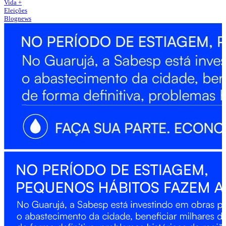
Vida +
Eleições
Blognews