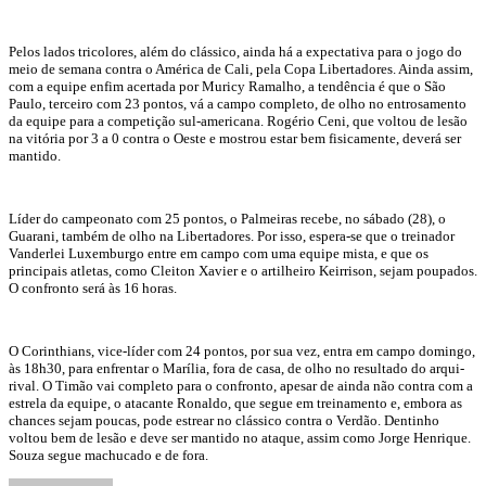
Pelos lados tricolores, além do clássico, ainda há a expectativa para o jogo do
meio de semana contra o América de Cali, pela Copa Libertadores. Ainda assim,
com a equipe enfim acertada por Muricy Ramalho, a tendência é que o São
Paulo, terceiro com 23 pontos, vá a campo completo, de olho no entrosamento
da equipe para a competição sul-americana. Rogério Ceni, que voltou de lesão
na vitória por 3 a 0 contra o Oeste e mostrou estar bem fisicamente, deverá ser
mantido.
Líder do campeonato com 25 pontos, o Palmeiras recebe, no sábado (28), o
Guarani, também de olho na Libertadores. Por isso, espera-se que o treinador
Vanderlei Luxemburgo entre em campo com uma equipe mista, e que os
principais atletas, como Cleiton Xavier e o artilheiro Keirrison, sejam poupados.
O confronto será às 16 horas.
O Corinthians, vice-líder com 24 pontos, por sua vez, entra em campo domingo,
às 18h30, para enfrentar o Marília, fora de casa, de olho no resultado do arqui-
rival. O Timão vai completo para o confronto, apesar de ainda não contra com a
estrela da equipe, o atacante Ronaldo, que segue em treinamento e, embora as
chances sejam poucas, pode estrear no clássico contra o Verdão. Dentinho
voltou bem de lesão e deve ser mantido no ataque, assim como Jorge Henrique.
Souza segue machucado e de fora.