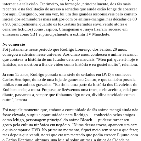
internet e a televisão. O primeiro, na formação, principalmente, dos fãs mais
recentes, e na facilitação de acesso a seriados que ainda estão longe de aparecer
por aqui. O segundo, por sua vez, foi um dos grandes responsáveis pelo contato
inicial dos admiradores mais antigos com os animes-mangás, nas décadas de 80
e 90, principalmente, quando os tokusatsus (seriados envolvendo atores e
cenários fictícios) como Jaspion, Changeman e Jiraya fizeram sucesso em
emissoras como SBT e, principalmente, a extinta TV Manchete.
No comércio
Foi justamente nesse período que Rodrigo Lourenço dos Santos, 20 anos,
começou a adentrar nesse universo. Aos cinco anos, conheceu o anime Sawamu,
que contava a história de um lutador de artes marciais. “Meu pai, que até hoje é
fanático, me mostrou a fita de vídeo com a história e eu gostei muito”, relembra.
Já com 15 anos, Rodrigo possuía uma série de seriados em DVD, e conheceu
Carlos Henrique, dono de uma loja de games no Centro, e que também possuía
mídias com animes gravados. “Eu tinha uma parte da história dos Cavaleiros do
Zodíaco, e ele, a outra. Propus que fizéssemos uma troca, e ele aceitou, e daí por
diante, passamos a, sempre que tínhamos algo novo, dividir a novidade com o
outro”, lembra.
Foi naquele momento que, embora a comunidade de fãs anime-mangá ainda não
fosse elevada, surgiu a oportunidade para Rodrigo — conhecido pelos amigos
como Ichigo, personagem principal do anime Bleach — pudesse tornar seu
gosto pela cultura nipônica em negócio. “Numa dessas trocas, apareceu um cara
e quis comprar o DVD. No primeiro momento, fiquei meio sem saber o que fazer,
mas depois que vendi, notei que era um mercado que podia crescer. E junto com
o Carlos Henrique, abrimos uma loja só sobre animes, a única da Cidade na