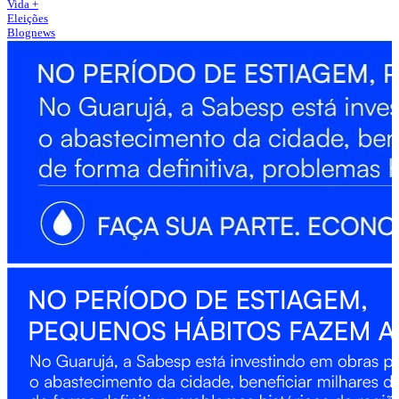
Vida +
Eleições
Blognews