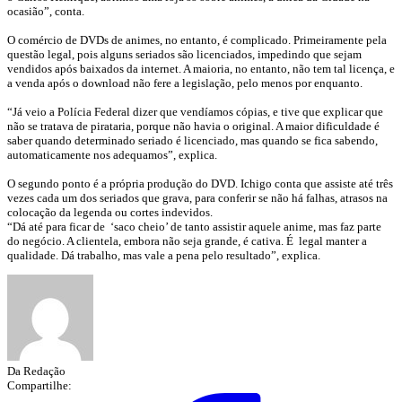
ocasião”, conta.
O comércio de DVDs de animes, no entanto, é complicado. Primeiramente pela
questão legal, pois alguns seriados são licenciados, impedindo que sejam
vendidos após baixados da internet. A maioria, no entanto, não tem tal licença, e
a venda após o download não fere a legislação, pelo menos por enquanto.
“Já veio a Polícia Federal dizer que vendíamos cópias, e tive que explicar que
não se tratava de pirataria, porque não havia o original. A maior dificuldade é
saber quando determinado seriado é licenciado, mas quando se fica sabendo,
automaticamente nos adequamos”, explica.
O segundo ponto é a própria produção do DVD. Ichigo conta que assiste até três
vezes cada um dos seriados que grava, para conferir se não há falhas, atrasos na
colocação da legenda ou cortes indevidos.
“Dá até para ficar de ‘saco cheio’ de tanto assistir aquele anime, mas faz parte
do negócio. A clientela, embora não seja grande, é cativa. É legal manter a
qualidade. Dá trabalho, mas vale a pena pelo resultado”, explica.
Da Redação
Compartilhe: